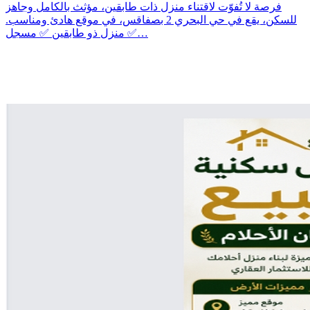
فرصة لا تُفوّت لاقتناء منزل ذات طابقين، مؤثث بالكامل وجاهز
للسكن، يقع في حي البحري 2 بصفاقس، في موقع هادئ ومناسب.
✅ منزل ذو طابقين ✅ مسجل…