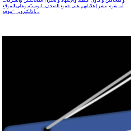
والمحامين وعدول التنفيذ والإشهاد والخبراء المحاسبين والشركات
أنه يقوم بنشر إعلاناتهم على جميع الصحف التونسيّة وعلى الموقع
الإلكتروني ”موقع…