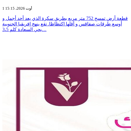
1 أوت 2026، 15:15
قطعة أرض تمسح 752 متر مربع بطريق سكرة الذي يعد أحد أجمل و
أوسع طرقات صفاقس و أقلها اكتظاظا. تقع بنهج إفريقيا الجنوبية
بحي السعادة كلم 3،5…