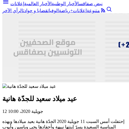
menu
نبض صفاقس
الأخبار الوطنية
الأخبار العالمية
إعلانات
متنوعة
اعلانات+
رياضة
الوفيات
قضايا و حوادث
الرأي الآخر
عيد ميلاد سعيد للجدّة هانية
12 جويلية 2020، 10:00
إحتفلت أمس السبت 11 جويلية 2020 الجدّة هانية بعيد ميلادها وبهذه
المناسبة السعيدة يسرّ إبنتها نبيهة وأحفادها يحي وياسين وأيوب