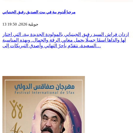
مرحبا قُدوم بية في بيت الصديق رفيق الجبنياني
13 جويلية 2026، 19:50
ازدان فراش السيد رفيق الجبنياني بالمولودة الجديدة بية، التي اختار
لها والداها اسمًا جميلًا يحمل معاني الرقة والجمال. وبهذه المناسبة
السعيدة، نتقدّم بأحرّ التهاني وأصدق التبريكات إلى…