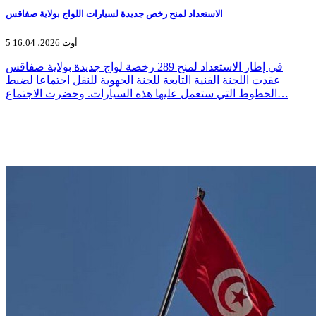
الاستعداد لمنح رخص جديدة لسيارات اللواج بولاية صفاقس
5 أوت 2026، 16:04
في إطار الاستعداد لمنح 289 رخصة لواج جديدة بولاية صفاقس
عقدت اللجنة الفنية التابعة للجنة الجهوية للنقل اجتماعا لضبط
الخطوط التي ستعمل عليها هذه السيارات. وحضرت الاجتماع…