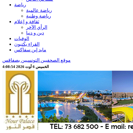
رياضة
رياضة عالمية
رياضة وطنية
ثقافة و إعلام
الرأي الآخر
دين و دنيا
الوفيات
القراء يكتبون
مايد إين سفاكس
موقع الصحفيين التونسيين بصفاقس
الخميس 6 أوت 2026 4:08:56