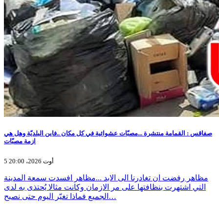
صفاقس : القمامة منتشرة ...مصبّات عشوائية في كل مكان ..فاين البلديّة وهل هي
ازمة مصبّات
5 أوت 2026، 20:00
مظاهر رفضت ان تغادرنا الى الابد ...مظاهر افسدت سمعة المدينة
التي اشتهرت بنظافتها على مر الازمان وكانت مثالا يُحتذى به لدى
الجميع فماذا تغيّر اليوم حتى نصبح…