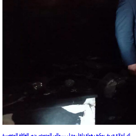
إثر اندلاع حريق بمكيف هواء داخل منزل …. والي المنستير يزور العائلة المتضررة