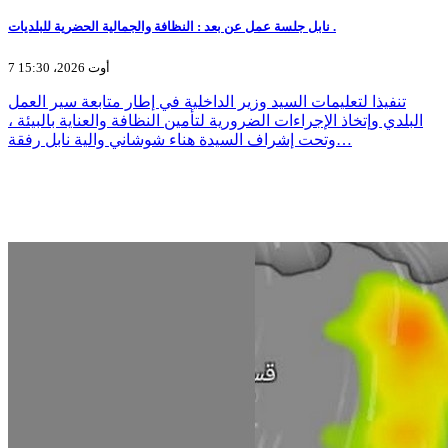
نابل جلسة عمل عن بعد : النظافة والجمالية الحضرية للبلديات .
7 أوت 2026، 15:30
تنفيذا لتعليمات السيد وزير الداخلية في إطار متابعة سير العمل
البلدي وإتخاذ الإجراءات الضرورية لتأمين النظافة والعناية بالبيئة ،
وتحت إشراف السيدة هناء شوشاني والية نابل رفقة…