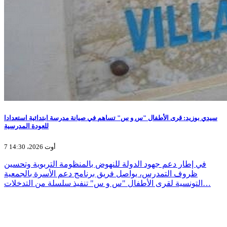
سيدي بوزيد: قرى الأطفال "س و س" تساهم في صيانة مدرسة ابتدائية استعدادا
للعودة المدرسية
7 أوت 2026، 14:30
في إطار دعم جهود الدولة للنهوض بالمنظومة التربوية وتحسين
ظروف التمدرس، يواصل فريق برنامج دعم الأسرة بالجمعية
التونسية لقرى الأطفال "س و س" تنفيذ سلسلة من التدخلات…