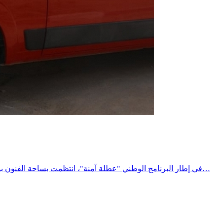
في إطار البرنامج الوطني "عطلة آمنة"، انتظمت بساحة الفنون بمدينة المتلوي حملة توعوية وتحسيسية لفائدة مستعملي الطريق، تحت إشراف السيد معتمد المتلوي، وبمشاركة مختلف الهياكل المتدخلة في…