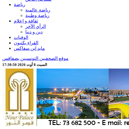
رياضة
رياضة عالمية
رياضة وطنية
ثقافة و إعلام
الرأي الآخر
دين و دنيا
الوفيات
القراء يكتبون
مايد إين سفاكس
موقع الصحفيين التونسيين بصفاقس
السبت 8 أوت 2026 17:30:52