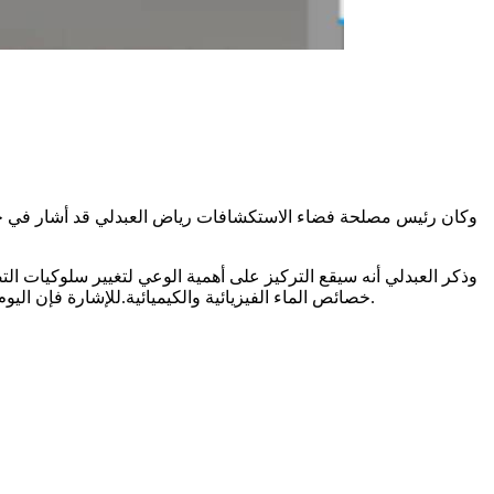
وكان رئيس مصلحة فضاء الاستكشافات رياض العبدلي قد أشار في حوا
خصائص الماء الفيزيائية والكيميائية.للإشارة فإن اليوم العالمي للمياه يوافق 22 مارس من كل سنة، ولتزامنه هذا العام مع شهر رمضان ارتأت مدينة العلوم الاحتفال به يوم السبت 5 أفريل الجاري.