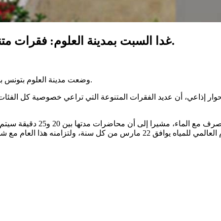
غدا السبت بمدينة العلوم: فقرات متنوعة وبرنامج ثري إحتفالا باليوم العالمي للمياه.
وضعت مدينة العلوم بتونس برنامجا ثريا ومتنوعا للاحتفال غدا السبت 5 أفريل باليوم العالمي للمياه.
ر إذاعي، أن عديد الفقرات المتنوعة التي تراعي خصوصية كل الفئات ا
وذكر العبدلي أنه سيقع التركيز