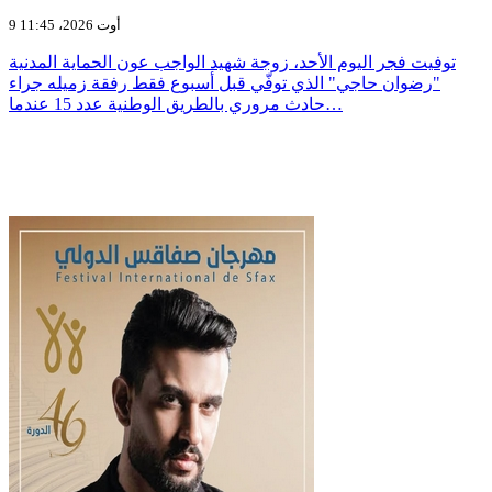
9 أوت 2026، 11:45
توفيت فجر اليوم الأحد، زوجة شهيد الواجب عون الحماية المدنية
"رضوان حاجي" الذي توفّي قبل أسبوع فقط رفقة زميله جراء
حادث مروري بالطريق الوطنية عدد 15 عندما…