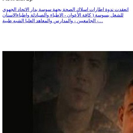
انعقدت ندوة اطارات اسلاك الصحة بجهة سوسة بدار الاتحاد الجهوي
للشغل بسوسة ( كافة الأعوان - الاطباء والصيادلة واطباءالاسنان
الجامعيين - والمدارس والمعاهد العليا الشبه طبية -…