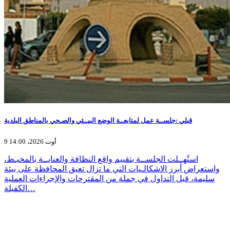
قبلي :جلســة عمل لمتابعــة الوضع البيــئي والصـحي بالمناطق البلدية
9 أوت 2026، 14:00
استُهــلت الجلســة بتقييم واقع النظافة والعنايــة بالمحيـط،
واستعراض أبرز الإشكالـيات التي ما تزال تعيق المحافظة على بيئة
سليمة، قبل التداول في جملة من المقترحات والإجراءات العملية
الكفيلة…