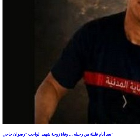
بعد أيام قليلة من رحيله … وفاة زوجة شهيد الواجب "رضوان حاجي"