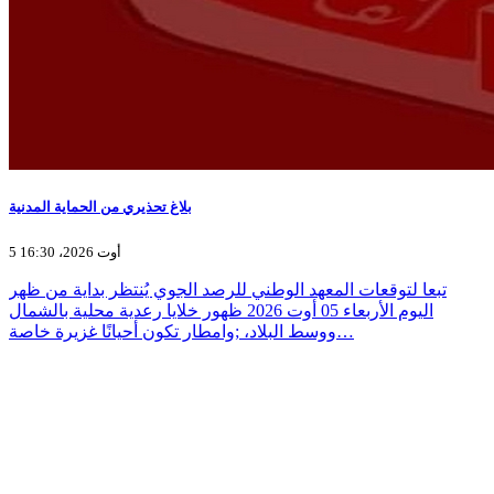
بلاغ تحذيري من الحماية المدنية
5 أوت 2026، 16:30
تبعا لتوقعات المعهد الوطني للرصد الجوي يُنتظر بداية من ظهر
اليوم الأربعاء 05 أوت 2026 ظهور خلايا رعدية محلية بالشمال
ووسط البلاد، ;وامطار تكون أحيانًا غزيرة خاصة…