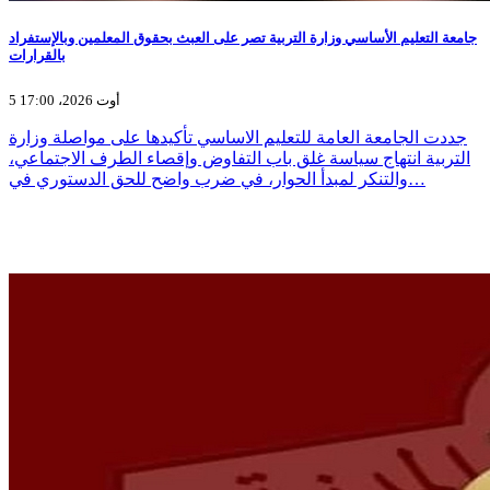
جامعة التعليم الأساسي وزارة التربية تصر على العبث بحقوق المعلمين وبالإستفراد
بالقرارات
5 أوت 2026، 17:00
جددت الجامعة العامة للتعليم الاساسي تأكيدها على مواصلة وزارة
التربية انتهاج سياسة غلق باب التفاوض وإقصاء الطرف الاجتماعي،
والتنكر لمبدأ الحوار، في ضرب واضح للحق الدستوري في…