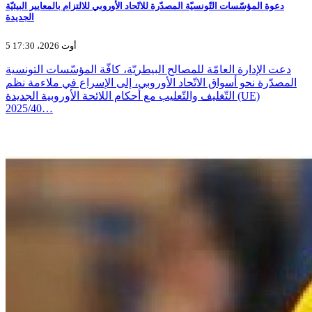
دعوة المؤسّسات التّونسيّة المصدّرة للاتّحاد الأوروبي للالتزام بالمعايير البيئيّة
الجديدة
5 أوت 2026، 17:30
دعت الإدارة العامّة للمصالح البيطريّة، كافّة المؤسّسات التونسية
المصدّرة نحو أسواق الاتّحاد الأوروبي، إلى الإسراع في ملاءمة نظم
التّغليف والتّعليب مع أحكام اللائحة الأوروبية الجديدة (UE)
2025/40…