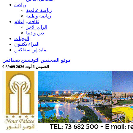
رياضة
رياضة عالمية
رياضة وطنية
ثقافة و إعلام
الرأي الآخر
دين و دنيا
الوفيات
القراء يكتبون
مايد إين سفاكس
موقع الصحفيين التونسيين بصفاقس
الخميس 6 أوت 2026 0:39:11