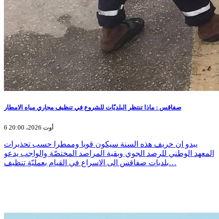
صفاقس : ماذا تنتظر البلديّات للشروع في تنظيف مجاري مياه الامطار
6 أوت 2026، 20:00
يبدو ان خريف هذه السنة سيكون قويا وممطرا حسب تحذيرات
المعهد الوطني للرصد الجوي وبقية المراصد المختصّة والواجب يدعو
بلديات صفاقس الى الاسراع في القيام بعمليّة تنظيف…