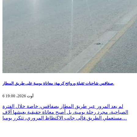
صفاقس شاحنات ثقيلة وروائح كريهة: معاناة يومية على طريق المطار.
6 أوت 2026، 19:00
لم يعد المرور عبر طريق المطار بصفاقس، خاصة خلال الفترة
الصباحية، مجرد رحلة يومية، بل أصبح معاناة حقيقية يعيشها آلاف
مستعملي الطريق.فإلى جانب الاكتظاظ المروري، تتكرر يوميا…