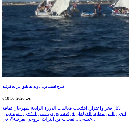
افتتاح استثنائي… وبداية تليق بتراث قرقنة
6 أوت 2026، 18:30
بكل فخر واعتزاز، افتُتحت فعاليات الدورة الرابعة لمهرجان ثقافة
الجزر المتوسطية بالقراطن قرقنة ، بعرض مميز لـ "حزب سيدي بن
عيسى… نفحات من التراث الروحي بقرقنة"، في…