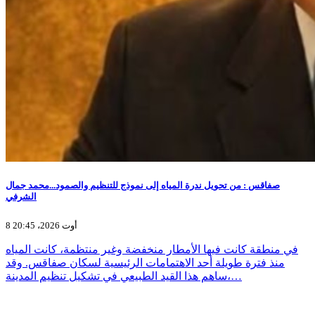
صفاقس : من تحويل ندرة المياه إلى نموذج للتنظيم والصمود...محمد جمال
الشرفي
8 أوت 2026، 20:45
في منطقة كانت فيها الأمطار منخفضة وغير منتظمة، كانت المياه
منذ فترة طويلة أحد الاهتمامات الرئيسية لسكان صفاقس. وقد
ساهم هذا القيد الطبيعي في تشكيل تنظيم المدينة،…