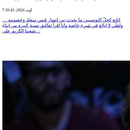
7 أوت 2026، 20:45
اتابع كجلّ التونسيين ما يحدث بين انصار قيس سعيّد وخصومه …
ولعلّي لا ابالغ في شيء خاصة وانا اقرأ تعاليق نسبة كبيرة من ابناء
شعبنا الكريم على…