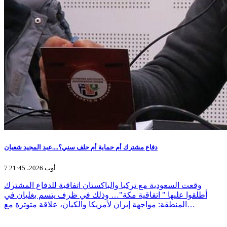
دفاع مشترك أم حماية أم حلف سني؟....عبد المجيد شعبان
7 أوت 2026، 21:45
وقعت السعودية مع تركيا والباكستان اتفاقية للدفاع المشترك
أطلقوا عليها " اتفاقية مكة"… وذلك في ظرف يتسم بغليان في
المنطقة: مواجهة إيران لأمريكا والكيان، علاقة متوترة مع…