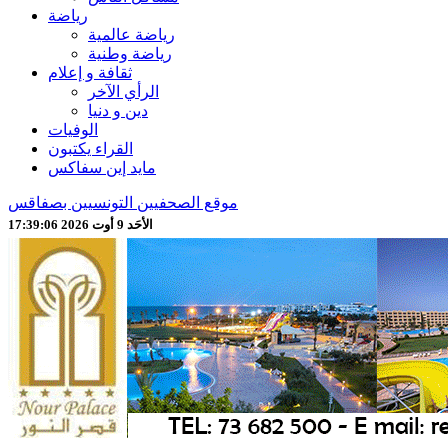
رياضة
رياضة عالمية
رياضة وطنية
ثقافة و إعلام
الرأي الآخر
دين و دنيا
الوفيات
القراء يكتبون
مايد إين سفاكس
موقع الصحفيين التونسيين بصفاقس
الأحَد 9 أوت 2026 17:39:08