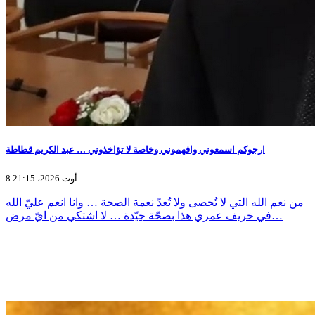
ارجوكم اسمعوني وافهموني وخاصة لا تؤاخذوني … عبد الكريم قطاطة
8 أوت 2026، 21:15
من نعم الله التي لا تُحصى ولا تُعدّ نعمة الصحة … وانا انعم عليّ الله
في خريف عمري هذا بصحّة جيّدة … لا اشتكي من ايّ مرض…