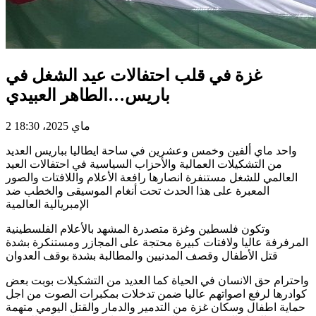
غزة في قلب احتفالات عيد الشغل في
باريس…الطاهر العبيدي
2 ماي 2025، 18:30
واحد ماي ألفين وخمس وعشرين في ساحة ايطاليا بباريس العديد
من التشكيلات العمالية والأحزاب السياسية في احتفالات العيد
العالمي للشغل مستنفرة انصارها رافعة الأعلام واللافتات والصور
المعبرة على هذا الحدث تحت أنغام الموسيقى والخطب ضد
الإمبريالية العالمية
وتكون فلسطين وغزة متصدرة المشهد بالأعلام الفلسطينية
المرفرفة عاليا ولافتات كبيرة محتجة على المجازر ومستنكرة بشدة
قتل الأطفال وقصف المدنيين والمطالبة بشدة بوقف العدوان
واحترام حق الانسان في الحياة كما العديد من التشكيلات بوبت بعض
كوادرها لرفع اصواتهم عاليا ضمن تدخلات بمكبرات الصوت من اجل
حماية اطفال وسكان غزة من التدمير والدمار والقتل اليومي متهمة