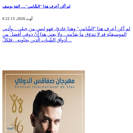
لم أكن أعرف هذا "الشّامي"..... الفة يوسف
6 أوت 2026، 22:15
لم أكن أعرف هذا "الشّامي" وهذا عاديّ، فهو ليس من جيلي…وأذني
الموسيقيّة قد لا تتذوّق ما يقدّمه…ولا يعني هذا أنّ ذوقي أفضل من
أذواق الشّباب الّذين يحبّونه…فلكلّ…