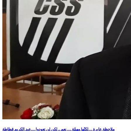
ملاحظة عابرة …لكنّها مهمّة … نعم .. لكن لن تعودوا …عبد الكريم قطاطة