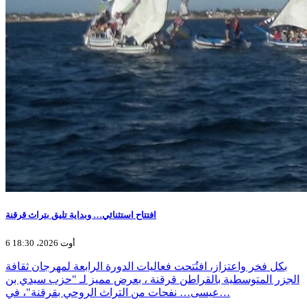
افتتاح استثنائي… وبداية تليق بتراث قرقنة
6 أوت 2026، 18:30
بكل فخر واعتزاز، افتُتحت فعاليات الدورة الرابعة لمهرجان ثقافة
الجزر المتوسطية بالقراطن قرقنة ، بعرض مميز لـ "حزب سيدي بن
عيسى… نفحات من التراث الروحي بقرقنة"، في…