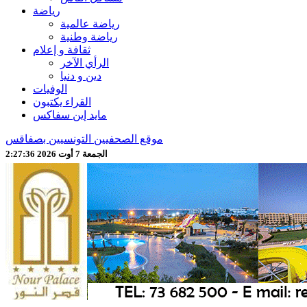
رياضة
رياضة عالمية
رياضة وطنية
ثقافة و إعلام
الرأي الآخر
دين و دنيا
الوفيات
القراء يكتبون
مايد إين سفاكس
موقع الصحفيين التونسيين بصفاقس
الجمعة 7 أوت 2026 2:27:37