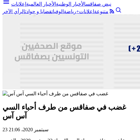
menu
نبض صفاقس
الأخبار الوطنية
الأخبار العالمية
إعلانات
متنوعة
اعلانات+
رياضة
الوفيات
قضايا و حوادث
الرأي الآخر
غضب في صفاقس من طرف أحباء السي
آس آس
23 سبتمبر 2020، 21:06