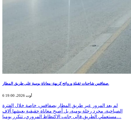
صفاقس شاحنات ثقيلة وروائح كريهة: معاناة يومية على طريق المطار.
6 أوت 2026، 19:00
لم يعد المرور عبر طريق المطار بصفاقس، خاصة خلال الفترة
الصباحية، مجرد رحلة يومية، بل أصبح معاناة حقيقية يعيشها آلاف
مستعملي الطريق.فإلى جانب الاكتظاظ المروري، تتكرر يوميا…