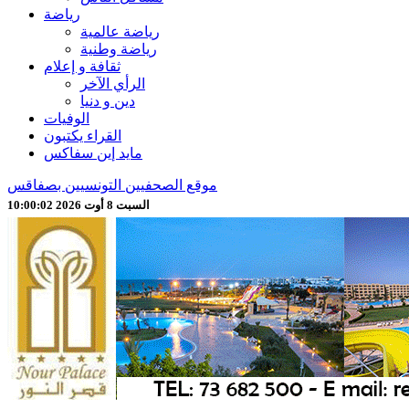
رياضة
رياضة عالمية
رياضة وطنية
ثقافة و إعلام
الرأي الآخر
دين و دنيا
الوفيات
القراء يكتبون
مايد إين سفاكس
موقع الصحفيين التونسيين بصفاقس
السبت 8 أوت 2026 10:00:04