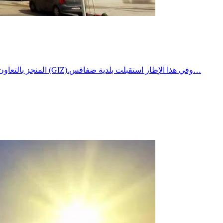
تم اختيار بلدية صفاقس للاستفادة من مشروع تدعيم الخدمات الناجعة الموجّهة نحو المواطن "RESOC" المنجز بالتعاون مع الوكالة الألمانية للتعاون الدولي (GIZ).وفي هذا الإطار استقبلت بلدية صفاقس…