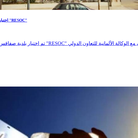
اختيار بلدية صفاقس للاستفادة من مشروع تدعيم الخدمات الناجعة الموجّهة نحو المواطن "RESOC"