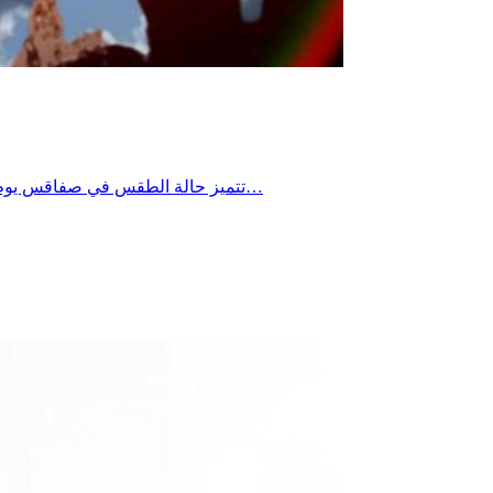
تتميز حالة الطقس في صفاقس يوم السبت 25 جويلية 2026 بأجواء صيفية مشمسة وحارة وثابتة مقارنة بالأيام الماضية، تزامناً مع استمرار موجة الحرارة في تونس وفقاً لبيانات…