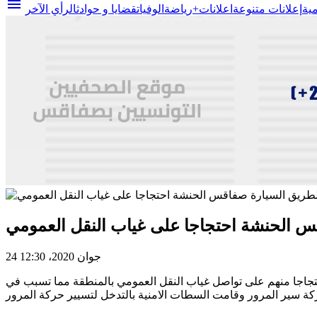
menu
مية
إعلانات متنوعة
اعلانات+
رياضة
الوفيات
قضايا و حوادث
الرأي الآخر
س الحنشة احتجاجا على غياب النقل العمومي
24 جوان 2020، 12:30
تجاجا منهم على تواصل غياب النقل العمومي بالمنطقة مما تسبب في