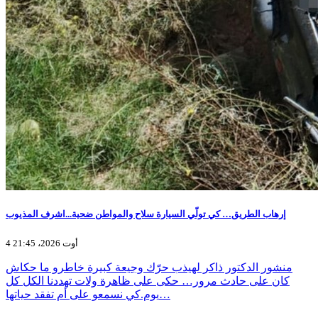
إرهاب الطريق… كي تولّي السيارة سلاح والمواطن ضحية...اشرف المذيوب
4 أوت 2026، 21:45
منشور الدكتور ذاكر لهيذب حرّك وجيعة كبيرة خاطرو ما حكاش
كان على حادث مرور… حكى على ظاهرة ولات تهددنا الكل كل
يوم.كي نسمعو على أم تفقد حياتها…