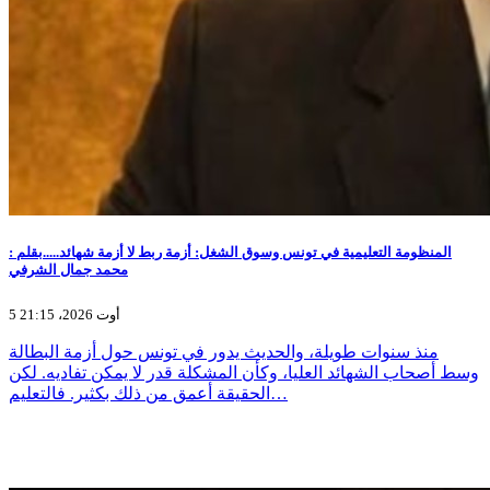
المنظومة التعليمية في تونس وسوق الشغل: أزمة ربط لا أزمة شهائد.....بقلم :
محمد جمال الشرفي
5 أوت 2026، 21:15
منذ سنوات طويلة، والحديث يدور في تونس حول أزمة البطالة
وسط أصحاب الشهائد العليا، وكأن المشكلة قدر لا يمكن تفاديه. لكن
الحقيقة أعمق من ذلك بكثير. فالتعليم…