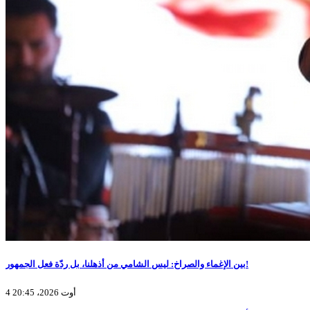
بين الإغماء والصراخ: ليس الشامي من أذهلنا، بل ردّة فعل الجمهور!
4 أوت 2026، 20:45