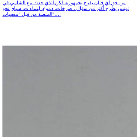
من حق أي فنان يفرح بجمهوره، لكن الذي حدث مع الشامي في
تونس يطرح أكثر من سؤال ، صرخات، دموع، إغماءات، سباق نحو
المنصة من قبل "معجبات"،…