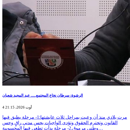
الرشوة: سرطان نخاع المجتمع...... عبد المجيد شعبان
4 أوت 2026، 21:15
مرت بلادي منذ أن وعيت بمراحل ثلاث عايشتها:1- مرحلة يطبق فيها
القانون وتحترم الحقوق وتؤدى الواجبات بحس مدني راقٍ وحس
وطني مرموق.2- مرحلة بدأت تطغى فيها المحسوبية…