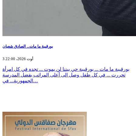
بورقيبة ما مات... الصادق شعبان
3 أوت 2026، 22:00
بورقيبة ما مات ... بورقيبة حي بيننا لن يموت ... تجده في كل امرأة
تحررت ... في كل طفل وصل الى أعلى المراتب بفضل المدرسة
الجمهورية... في…