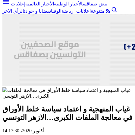
menu
نبض صفاقس
الأخبار الوطنية
الأخبار العالمية
إعلانات
متنوعة
اعلانات+
رياضة
الوفيات
قضايا و حوادث
الرأي الآخر
غياب المنهجية و اعتماد سياسة خلط الأوراق
في معالجة الملفات الكبرى…الازهر التونسي
14 أكتوبر 2020، 17:30