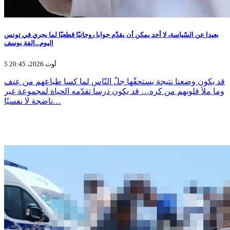
بعيدا عن السّياسة، لا أحد يمكن أن يقدّم جوابا روحانيّا قطعيّا لما يجري في تونس
اليوم...الفة يوسف
5 أوت 2026، 20:45
قد يكون وضعنا نتيجة يستحقّها جلّ النّاس لما كسا طباعهم من عنف
وما ملأ قلوبهم من كره… قد يكون درسا تقدّمه الحياة لمجموعة غير
ناضجة لا نفسيّا…