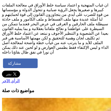
ان غياب المنهجية و اعتماد سياسة خلط الأوراق في معالجة الملفات
كبيرها و صغيرها يجعل الرؤية ضبابية و تتحول الدولة و مؤسساتها
من قوة للضرب على أيدي من يتجاوزون القانون إلى قوة لحمايتهم و
لنا أمثلة عديدة منها ملف الفسفاط و ملف الكامور و ملف حادثة
سبيطلة ملف الحارقين و الغرقى في عرض البحر فعندما نتمكن من
السيطرة على عواطفنا و نعالج ملفاتنا بعقلانية و بما يمليه القانون
بعيدا عن الشعبوية و التنظير الأجوف و نبتعد عن اعتماد خلط الأوراق
ثم تكليف لجان وهمية للتحقيق و لكن مهمتها الأساسية هي قبر
الملف للأبد و ما يترتب عنه من غياب خطة واضحة لمعالجة أصل
الداء و ليس الإكتفاء فقط بطمس العوارض و لو لحين عند ذلك يمكن
أن نورا في نفق طال بقاؤنا داخله
مشاركة
الرأي الآخر
مواضيع ذات صلة