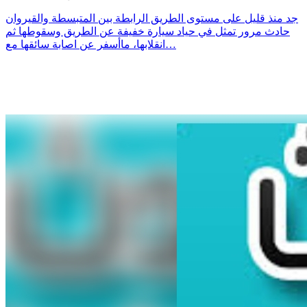
جد منذ قليل على مستوى الطريق الرابطة بين المتبسطة والقيروان
حادث مرور تمثل في حياد سيارة خفيفة عن الطريق وسقوطها ثم
انقلابها، ماأسفر عن اصابة سائقها مع…