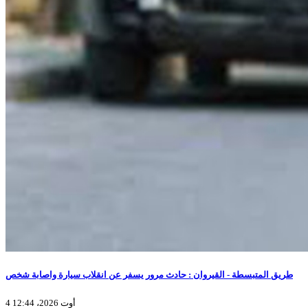
طريق المتبسطة - القيروان : حادث مرور يسفر عن انقلاب سيارة واصابة شخص
4 أوت 2026، 12:44