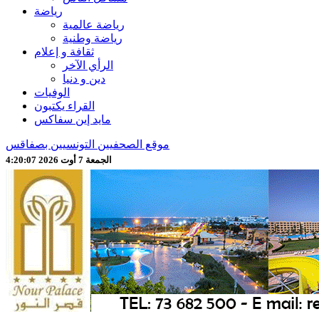
رياضة
رياضة عالمية
رياضة وطنية
ثقافة و إعلام
الرأي الآخر
دين و دنيا
الوفيات
القراء يكتبون
مايد إين سفاكس
موقع الصحفيين التونسيين بصفاقس
الجمعة 7 أوت 2026 4:20:10