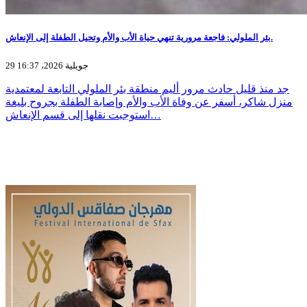
بئر الملولي: فاجعة مرورية تنهي حياة الأب والأم وتحيل الطفلة إلى الإنعاش.
29 جويلية 2026، 16:37
جد منذ قليل حادث مرور أليم منطقة بئر الملولي التابعة لمعتمدية
منزل شاكر، أسفر عن وفاة الأب والأم وإصابة الطفلة بجروح بليغة
استوجبت نقلها إلى قسم الإنعاش…