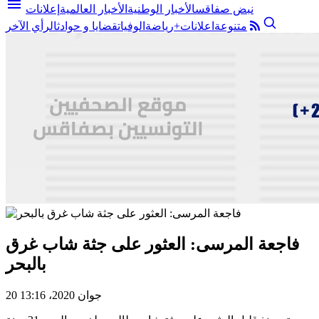
menu
نبض صفاقس
الأخبار الوطنية
الأخبار العالمية
إعلانات
متنوعة
اعلانات+
رياضة
الوفيات
قضايا و حوادث
الرأي الآخر
فاجعة المرسى: العثور على جثة شاب غرق
بالبحر
20 جوان 2020، 13:16