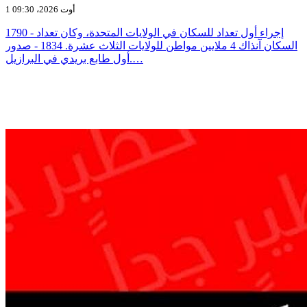
1 أوت 2026، 09:30
1790 - إجراء أول تعداد للسكان في الولايات المتحدة، وكان تعداد
السكان آنذاك 4 ملايين مواطن للولايات الثلاث عشرة. 1834 - صدور
أول طابع بريدي في البرازيل.…