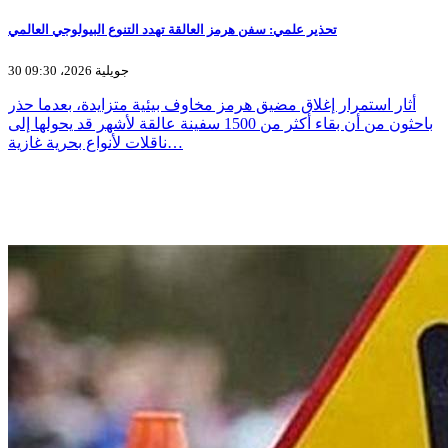
تحذير علمي: سفن هرمز العالقة تهدد التنوع البيولوجي العالمي
30 جويلية 2026، 09:30
أثار استمرار إغلاق مضيق هرمز مخاوف بيئية متزايدة، بعدما حذر
باحثون من أن بقاء أكثر من 1500 سفينة عالقة لأشهر قد يحولها إلى
ناقلات لأنواع بحرية غازية…