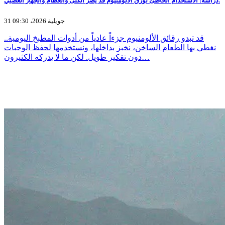
دراسة: الاستخدام الخاطئ لورق الألومنيوم قد يضر الكلى والعظام والجهاز العصبي.
31 جويلية 2026، 09:30
قد تبدو رقائق الألومنيوم جزءاً عادياً من أدوات المطبخ اليومية..
نغطي بها الطعام الساخن، نخبز بداخلها، ونستخدمها لحفظ الوجبات
دون تفكير طويل. لكن ما لا يدركه الكثيرون…