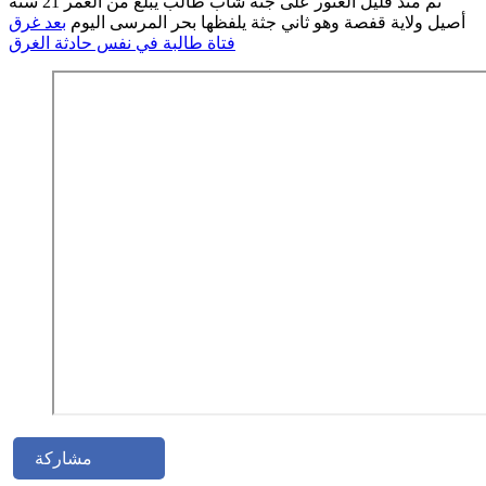
تم منذ قليل العثور على جثة شاب طالب يبلغ من العمر 21 سنة
أصيل ولاية قفصة وهو ثاني جثة يلفظها بحر المرسى اليوم
بعد غرق
فتاة طالبة في نفس حادثة الغرق
مشاركة