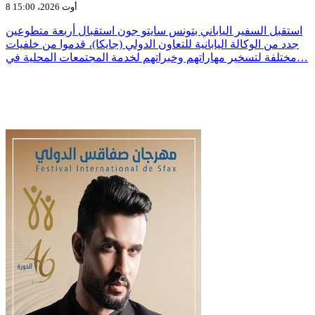
8 أوت 2026، 15:00
استقبل السفير الياباني بتونس سايتو جون استقبال أربعة متطوعين
جدد من الوكالة اليابانية للتعاون الدولي (جايكا)، قدموا من خلفيات
مختلفة لتسخير مهاراتهم وخبراتهم لخدمة المجتمعات المحلية في…