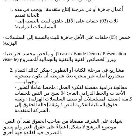
أعمال جاهزة أو في مرحلة إنتاج متقدمة : ويجب في هذه
الحالة تقديم:
· ثلاث (03) حلقات على الأقل جاهزة للبث بالنسبة إلى
المسلسلات الدرامية؛
· خمس (05) حلقات على الأقل جاهزة للبث بالنسبة إلى السلسلات
الهزلية؛
· أو ملخص مجسد افتراضيا (Teaser / Bande Démo / Présentation
visuelle) يبرز الخصائص الفنية والتقنية والجمالية للمشروع.
مشاريع في مرحلة الكتابة أو التطوير : يمكن كذلك التقدم
بمشاريع أصلية غير منجزة بعدُ، شريطة أن تكون مصحوبة
وجوبا بــــــ :
· معالجة درامية مفصلة لفكرة العمل؛ ملخصا شاملا لتطور
الأحداث والخط الدرامي العام؛ 04 نسخ من النص للحلقات
كاملة (صنف المسلسلات أو صنف السلسلات الهزلية) ؛ وثيقة
حقوق الملكية الفكرية للنص ؛ وثيقة إحالة الحقوق إلى
الشركة المتقدمة .
· شهادة على الشرف ممضاة من صاحب الحقوق تفيد أن النص
موضوع الترشح لا يشكل اعتداءً على حقوق الغير ولم يسبق
التصرف فيه لفائدة جهة أخرى.