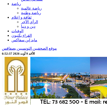
رياضة
رياضة عالمية
رياضة وطنية
ثقافة و إعلام
الرأي الآخر
دين و دنيا
الوفيات
القراء يكتبون
مايد إين سفاكس
موقع الصحفيين التونسيين بصفاقس
الأحَد 9 أوت 2026 6:52:39