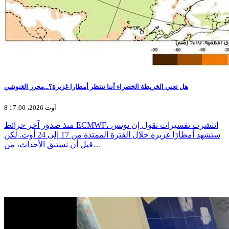
هل تعني الخريطة الخضراء أننا ننتظر أمطارا غزيرة؟...محرز الغنوشي
8 أوت 2026، 17:00
منذ صدور آخر خرائط ECMWF، انتشرت تفسيرات تقول إن تونس
ستشهد أمطارًا غزيرة خلال الفترة الممتدة من 17 إلى 24 أوت. لكن
قبل أن نستبق الأحداث، من…