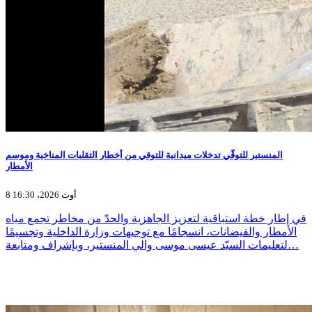
المنستير للتوقّي تدخلات ميدانية للتوقي من أخطار التقلبات المناخية وموسم
الأمطار
8 أوت 2026، 16:30
في إطار خطة استباقية لتعزيز الجاهزية والحدّ من مخاطر تجمع مياه
الأمطار والفيضانات، انسجامًا مع توجيهات وزارة الداخلية وتجسيمًا
لتعليمات السيّد عيسى موسى والي المنستير، وبإشراف ومتابعة…