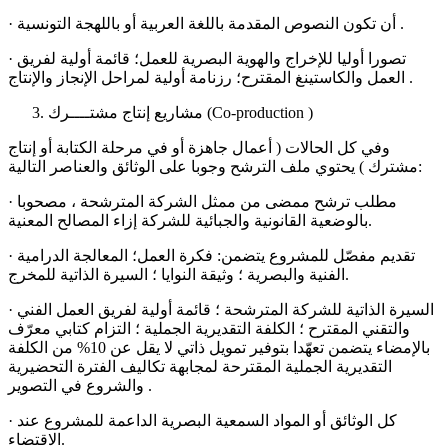
· أن تكون النصوص المقدمة باللغة العربية أو باللهجة التونسية .
· تصورا أوليا للإخراج والهوية البصرية للعمل؛ قائمة أولية لفريق
العمل والكاستينغ المقترح؛ رزنامة أولية لمراحل الإنجاز والإنتاج .
مشاريع إنتاج مشتــــرك (Co-production )
وفي كل الحالات ( أعمال جاهزة أو في مرحلة الكتابة أو إنتاج
مشترك ) يحتوي ملف الترشح وجوبا على الوثائق والعناصر التالية:
· مطلب ترشح ممضى من ممثل الشركة المترشحة ، مصحوبا
بالوضعية القانونية والجبائية للشركة إزاء المصالح المعنية.
· تقديم مفصّل للمشروع يتضمن: فكرة العمل؛ المعالجة الدرامية
الفنية والبصرية ؛ وثيقة النوايا ؛ السيرة الذاتية للمخرج.
· السيرة الذاتية للشركة المترشحة ؛ قائمة أولية لفريق العمل الفني
والتقني المقترح ؛ الكلفة التقديرية الجملية ؛ التزام كتابي معرّف
بالإمضاء يتضمن تعهّدا بتوفير تمويل ذاتي لا يقل عن 10% من الكلفة
التقديرية الجملية المقترحة لمجابهة تكاليف الفترة التحضيرية
والشروع في التصوير .
· كل الوثائق أو المواد السمعية البصرية الداعمة للمشروع عند
الاقتضاء.