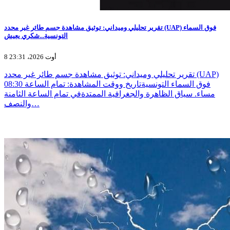
تقرير تحليلي وميداني: توثيق مشاهدة جسم طائر غير محدد (UAP) فوق السماء
التونسية...شكري يعيش
8 أوت 2026، 23:31
تقرير تحليلي وميداني: توثيق مشاهدة جسم طائر غير محدد (UAP)
فوق السماء التونسيةتاريخ ووقت المشاهدة: تمام الساعة 08:30
مساء. سياق الظاهرة والجغرافية الممتدةفي تمام الساعة الثامنة
والنصف…