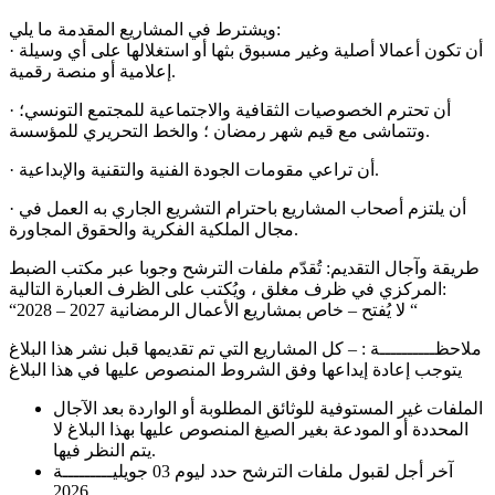
ويشترط في المشاريع المقدمة ما يلي:
· أن تكون أعمالا أصلية وغير مسبوق بثها أو استغلالها على أي وسيلة
إعلامية أو منصة رقمية.
· أن تحترم الخصوصيات الثقافية والاجتماعية للمجتمع التونسي؛
وتتماشى مع قيم شهر رمضان ؛ والخط التحريري للمؤسسة.
· أن تراعي مقومات الجودة الفنية والتقنية والإبداعية.
· أن يلتزم أصحاب المشاريع باحترام التشريع الجاري به العمل في
مجال الملكية الفكرية والحقوق المجاورة.
طريقة وآجال التقديم: تُقدّم ملفات الترشح وجوبا عبر مكتب الضبط
المركزي في ظرف مغلق ، ويُكتب على الظرف العبارة التالية:
“لا يُفتح – خاص بمشاريع الأعمال الرمضانية 2027 – 2028 “
ملاحظــــــــــة : – كل المشاريع التي تم تقديمها قبل نشر هذا البلاغ
يتوجب إعادة إيداعها وفق الشروط المنصوص عليها في هذا البلاغ
الملفات غير المستوفية للوثائق المطلوبة أو الواردة بعد الآجال
المحددة أو المودعة بغير الصيغ المنصوص عليها بهذا البلاغ لا
يتم النظر فيها.
آخر أجل لقبول ملفات الترشح حدد ليوم 03 جويليـــــــــة
2026