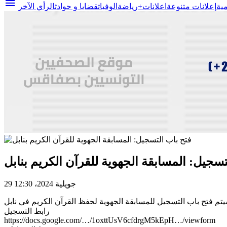
menu
مية
إعلانات متنوعة
اعلانات+
رياضة
الوفيات
قضايا و حوادث
الرأي الآخر
تسجيل: المسابقة الجهوية للقرآن الكريم بنابل
29 جويلية 2024، 12:30
رابط التسجيل
https://docs.google.com/…/1oxttUsV6cfdrgM5kEpH…/viewform