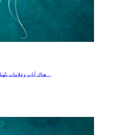
هناك آيات وعلامات نبَّهنا الله إليها في الكون، وفي الآفاق، وفي الأنفس، وفي التاريخ؛ ليستدل الإنسان بها على ما وراءها، ويستيقظ من غفلته، ويعود إلى ربه.ومن هذه…