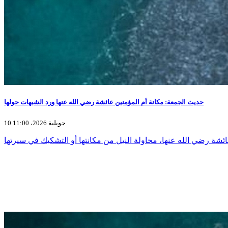
حديث الجمعة: مكانة أم المؤمنين عائشة رضي الله عنها ورد الشبهات حولها
10 جويلية 2026، 11:00