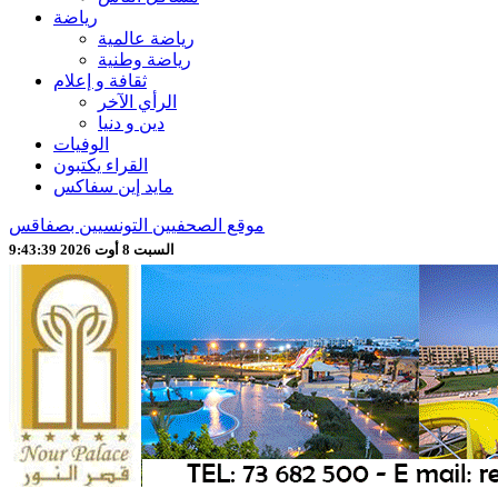
رياضة
رياضة عالمية
رياضة وطنية
ثقافة و إعلام
الرأي الآخر
دين و دنيا
الوفيات
القراء يكتبون
مايد إين سفاكس
موقع الصحفيين التونسيين بصفاقس
السبت 8 أوت 2026 9:43:41