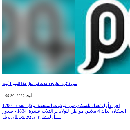
من ذاكرة التاريخ : حدث في مثل هذا اليوم 1 أوت.
1 أوت 2026، 09:30
1790 - إجراء أول تعداد للسكان في الولايات المتحدة، وكان تعداد
السكان آنذاك 4 ملايين مواطن للولايات الثلاث عشرة. 1834 - صدور
أول طابع بريدي في البرازيل.…