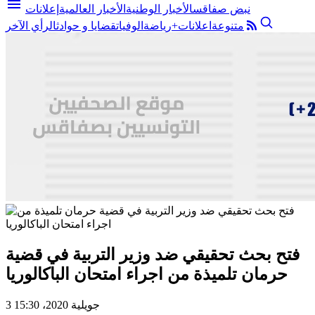
menu
نبض صفاقس
الأخبار الوطنية
الأخبار العالمية
إعلانات
متنوعة
اعلانات+
رياضة
الوفيات
قضايا و حوادث
الرأي الآخر
فتح بحث تحقيقي ضد وزير التربية في قضية
حرمان تلميذة من اجراء امتحان الباكالوريا
3 جويلية 2020، 15:30