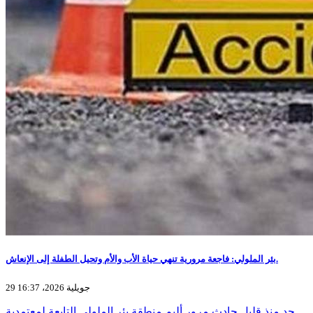
بئر الملولي: فاجعة مرورية تنهي حياة الأب والأم وتحيل الطفلة إلى الإنعاش.
29 جويلية 2026، 16:37
جد منذ قليل حادث مرور أليم منطقة بئر الملولي التابعة لمعتمدية