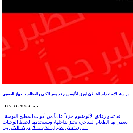
دراسة: الاستخدام الخاطئ لورق الألومنيوم قد يضر الكلى والعظام والجهاز العصبي.
31 جويلية 2026، 09:30
قد تبدو رقائق الألومنيوم جزءاً عادياً من أدوات المطبخ اليومية..
نغطي بها الطعام الساخن، نخبز بداخلها، ونستخدمها لحفظ الوجبات
دون تفكير طويل. لكن ما لا يدركه الكثيرون…