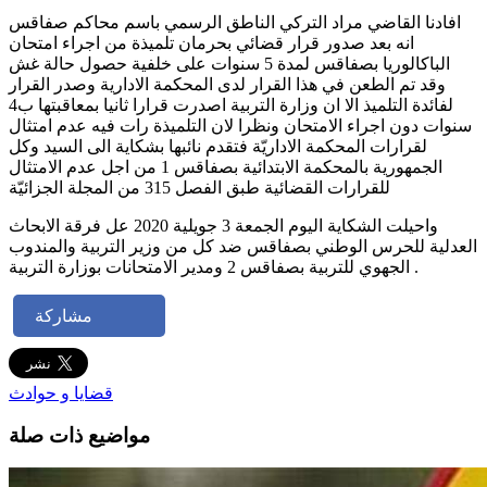
افادنا القاضي مراد التركي الناطق الرسمي باسم محاكم صفاقس
انه بعد صدور قرار قضائي بحرمان تلميذة من اجراء امتحان
الباكالوريا بصفاقس لمدة 5 سنوات على خلفية حصول حالة غش
وقد تم الطعن في هذا القرار لدى المحكمة الادارية وصدر القرار
لفائدة التلميذ الا ان وزارة التربية اصدرت قرارا ثانيا بمعاقبتها ب4
سنوات دون اجراء الامتحان ونظرا لان التلميذة رات فيه عدم امتثال
لقرارات المحكمة الاداريّة فتقدم نائبها بشكاية الى السيد وكل
الجمهورية بالمحكمة الابتدائية بصفاقس 1 من اجل عدم الامتثال
للقرارات القضائية طبق الفصل 315 من المجلة الجزائيّة
واحيلت الشكاية اليوم الجمعة 3 جويلية 2020 عل فرقة الابحاث
العدلية للحرس الوطني بصفاقس ضد كل من وزير التربية والمندوب
الجهوي للتربية بصفاقس 2 ومدير الامتحانات بوزارة التربية .
مشاركة
قضايا و حوادث
مواضيع ذات صلة