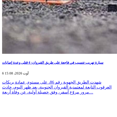
سيارة تهريب تتسبب في فاجعة على طريق القيروان: 4 قتلى وعدة إصابات
6 أوت 2026، 15:08
شهدت الطريق الجهوية رقم 86، على مستوى عمادة بريكات
العرقوب التابعة لمعتمدية القيروان الجنوبية، بعد ظهر اليوم، حادث
مرور مروّع أسفر، وفق حصيلة أولية، عن وفاة أربعة…