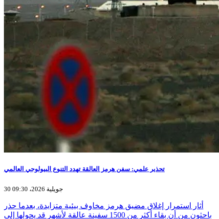
تحذير علمي: سفن هرمز العالقة تهدد التنوع البيولوجي العالمي
30 جويلية 2026، 09:30
أثار استمرار إغلاق مضيق هرمز مخاوف بيئية متزايدة، بعدما حذر
باحثون من أن بقاء أكثر من 1500 سفينة عالقة لأشهر قد يحولها إلى