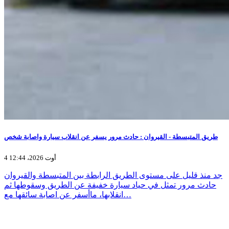
طريق المتبسطة - القيروان : حادث مرور يسفر عن انقلاب سيارة واصابة شخص
4 أوت 2026، 12:44
جد منذ قليل على مستوى الطريق الرابطة بين المتبسطة والقيروان
حادث مرور تمثل في حياد سيارة خفيفة عن الطريق وسقوطها ثم
انقلابها، ماأسفر عن اصابة سائقها مع…