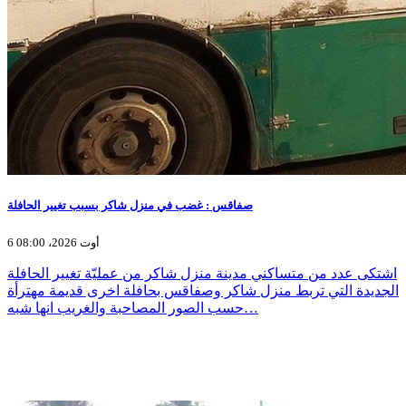
صفاقس : غضب في منزل شاكر بسبب تغيير الحافلة
6 أوت 2026، 08:00
اشتكى عدد من متساكني مدينة منزل شاكر من عمليّة تغيير الحافلة
الجديدة التي تربط منزل شاكر وصفاقس بحافلة اخرى قديمة مهترأة
حسب الصور المصاحبة والغريب انها شبه…