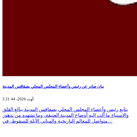
بيان صادر عن رئيس وأعضاء المجلس المحلي بصفاقس المدينة
5 أوت 2026، 21:44
يتابع رئيس وأعضاء المجلس المحلي بصفاقس المدينة ببالغ القلق
والاستياء ما آلت إليه أوضاع المدينة العتيقة، وما تشهده من تدهور
متواصل للمعالم التاريخية والمباني الآيلة للسقوط، في…