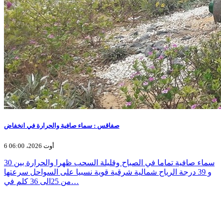
صفاقس : سماء صافية والحرارة في انخفاض
6 أوت 2026، 06:00
سماء صافية تماما في الصباح وقليلة السحب ظهرا والحرارة بين 30
و 39 درجة الرياح شمالية شرقية قوية نسبيا على السواحل سرعتها
من 25الى 36 كلم في…