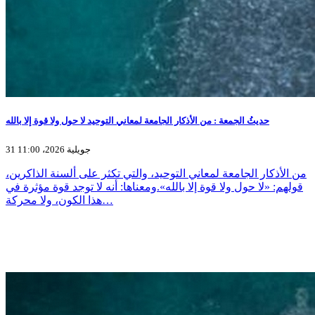
حديثُ الجمعة : من الأذكار الجامعة لمعاني التوحيد لا حول ولا قوة إلا بالله
31 جويلية 2026، 11:00
من الأذكار الجامعة لمعاني التوحيد، والتي تكثر على ألسنة الذاكرين،
قولهم: «لا حول ولا قوة إلا بالله».ومعناها: أنه لا توجد قوة مؤثرة في
هذا الكون، ولا محركة…