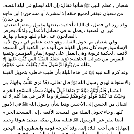
شعبان‏ ,‏ عظم النبي ﷺ شأنها فقال‏:‏ (إن الله ليطلع في ليلة النصف
من شعبان فيغفر لجميع خلقه إلا لمشرك أو مشاحن) ‏( ابن ماجه‏
وابن حبان)
وقد ورد في فضل تلك الليلة أحاديث بعضها مقبول وبعضها ضعيف‏,‏
غير أن الضعيف يعمل به في فضائل الأعمال‏,‏ ولذلك يحرص
الصالحون على قيام ليلها وصيام نهارها‏.
وفي شعبان تم تحويل القبلة‏,‏ وهو حدث عظيم في تاريخ الأمة
الإسلامية‏,‏ حيث كان تحويل القبلة في البدء من الكعبة إلى المسجد
الأقصى لحكمة تربوية وهي العمل على تقوية إيمان المؤمنين وتنقية
النفوس من شوائب الجاهلية‏: (وَمَا جَعَلْنَا القِبْلَةَ الَّتِي كُنْتَ عَلَيْهَا إِلَّا
لِنَعْلَمَ مَنْ يَتَّبِعُ الرَّسُولَ مِمَّنْ يَنْقَلِبُ عَلَى عَقِبَيْهِ)
وقد كرم الله نبيه ﷺ في هذه الليلة بأن طيب خاطره بتحويل القبلة
والاستجابة لهوى رسول الله ﷺ قال تعالى: (قَدْ نَرَى تَقَلُّبَ وَجْهِكَ فِي
السَّمَاءِ فَلَنُوَلِّيَنَّكَ قِبْلَةً تَرْضَاهَا فَوَلِّ وَجْهَكَ شَطْرَ المَسْجِدِ الحَرَامِ
وَحَيْثُ مَا كُنْتُمْ فَوَلُّوا وُجُوهَكُمْ شَطْرَهُ) وما الأمر في هذا كله إلا أنه
انتقال من الحسن إلى الأحسن وهذا شأن رسول الله ﷺ في الأمور
كلها‏.‏ وجاء تحويل القبلة من المسجد الأقصى إلى المسجد الحرام
أيضا لتقر عين الرسول ﷺ فقلبه معلق بمكة‏,‏ يمتلئ شوقا وحنينا
إليها‏,‏ إذ هي أحب البلاد إليه‏,‏ وقد أخرجه قومه واضطروه إلى الهجرة
إلى المدينة المنورة التي شرفت بمقامه الشريف فخرج من بين