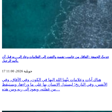
حديثُ الجمعة : العاقل من حاسب نفسه والتفت إلى العلامات وعاد إلى ربه قبل أن
يأتيه الرحيل.
17 جويلية 2026، 11:00
هناك آيات وعلامات نبَّهنا الله إليها في الكون، وفي الآفاق، وفي
الأنفس، وفي التاريخ؛ ليستدل الإنسان بها على ما وراءها، ويستيقظ
من غفلته، ويعود إلى ربه.ومن هذه…