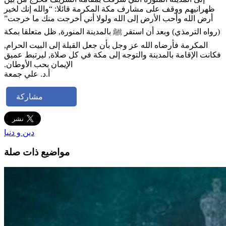
ظهرانيهم ووقف على مشارف مكة المكرمة قائلا‏:‏ “والله إنك لخير
أرض الله وأحب الأرض إلى الله ولولا أني أخرجت منك ما خرجت”
‏(رواه الترمذي)‏ وبعد أن استقر ﷺ بالمدينة المنورة‏,‏ ظل متعلقا بمكة
المكرمة فأرضاه الله عز وجل بأن جعل القبلة إلى البيت الحرام‏,‏
فكانت الإقامة بالمدينة والتوجه إلى مكة في كل صلاة‏,‏ ليرتبط عميق
الإيمان بحب الأوطان.‏
أ.د. علي جمعة
مشاركة
دين و دنيا
مواضيع ذات صلة