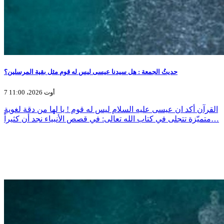
حديثُ الجمعة : هل سيدنا عيسى ليس له قوم مثل بقية المرسلين؟
7 أوت 2026، 11:00
القرآن أكد ان عيسى عليه السلام ليس له قوم ! يا لها من دقة لغوية
متميّزة تتجلى في كتاب الله تعالى: في قصص الأنبياء نجد أن كثيراً…