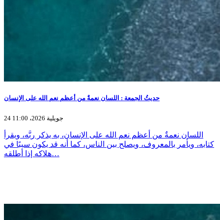
حديثُ الجمعة : اللسان نعمةٌ من أعظم نعم الله على الإنسان
24 جويلية 2026، 11:00
اللسان نعمةٌ من أعظم نعم الله على الإنسان، به يذكر ربَّه، ويقرأ
كتابه، ويأمر بالمعروف، ويصلح بين الناس، كما أنه قد يكون سببًا في
هلاكه إذا أطلقه…