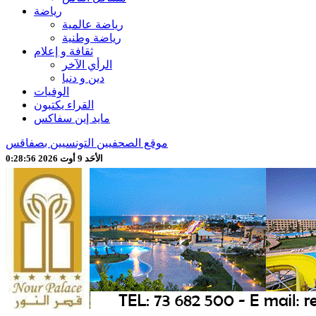
رياضة
رياضة عالمية
رياضة وطنية
ثقافة و إعلام
الرأي الآخر
دين و دنيا
الوفيات
القراء يكتبون
مايد إين سفاكس
موقع الصحفيين التونسيين بصفاقس
الأحَد 9 أوت 2026 0:28:58