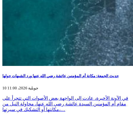
حديث الجمعة: مكانة أم المؤمنين عائشة رضي الله عنها ورد الشبهات حولها
10 جويلية 2026، 11:00
في الآونة الأخيرة، عادت إلى الواجهة بعض الأصوات التي تتجرأ على
مقام أم المؤمنين السيدة عائشة رضي الله عنها، محاولة النيل من
مكانتها أو التشكيك في سيرتها،…