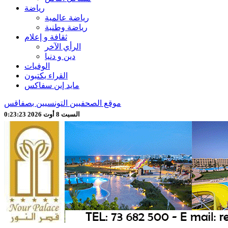
رياضة
رياضة عالمية
رياضة وطنية
ثقافة و إعلام
الرأي الآخر
دين و دنيا
الوفيات
القراء يكتبون
مايد إين سفاكس
موقع الصحفيين التونسيين بصفاقس
السبت 8 أوت 2026 0:23:26