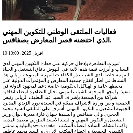
فعاليات الملتقى الوطني للتكوين المهني
الذي احتضنه قصر المعارض بصفاقس.
10 افريل 2025، 10:00
تميزت التظاهرة بإدخال حركية على قطاع التكوين المهني لدى
الشباب و أبرزت قيمة هذه الآلية في النهوض بافاق التشغيل و الحياة
المهنية خاصة لدى الشباب ذو الكفاءات المهنية المتنوعة. و يأتي هذا
النشاط في اطار انفتاح جمعية المعارض و المؤتمرات الدولية على
محيطها عامة و الهياكل الحكومية خاصة دعما لمجهود الدولة في
تنفيذ برامجها الموجهة للشباب المهني. تخلل التظاهرة امضاء اتفاقية
شراكة بين الجمعية بإشراف السيد عبد اللطيف الزياني رئيس
الجمعية و بين وزارة الاشراف ممثلة في السيدة نورة الزيدي المديرة
الجهوية التشغيل و التكوين المهني. أشرف على الملتقى السيد محمد
الحجري والي صفاقس و السيدة جيهان قازة مديرة ديوان وزير
التشغيل و التكوين المهني و السيد الأسعد البنزرتي معتمد المدينة
بالنيابة و ممثلي swiss contact واكب النشاط السادة اعضاء المكتب
التنفيذي للجمعية و اعضاء المكتب الإداري و السيد محمد عاطف