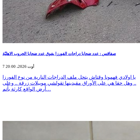
صفاقس : عدد ضحايا دراجات الفورزا يفوق عدد ضحايا الحروب الاهليّة
7 أوت 2026، 20:00
يا اولادي فهمونا وقتاش يتحل ملف الدراجات النارية من نوع الفورزا
.. وهل حقا هي على الأوراق مقيدينها تقولشي موبيلات زرقة .. وعلى
أرض الواقع كارثة بأتم…