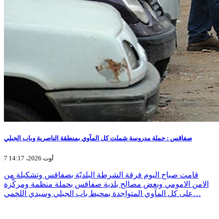
صفاقس : حملة مدروسة شملت كل المآوي بمنطقة الناصرية وباب الجبلي
7 أوت 2026، 14:17
قامت صباح اليوم فرقة الشرطة البلديّة بصفاقس وتشكيلة من
الامن الامومي وبعض مصالح بلدية صفاقس بحملة منظمة ومركّزة
على كل المآوي المتواجدة بمحيط باب الجبلي وسيدي اللخمي…