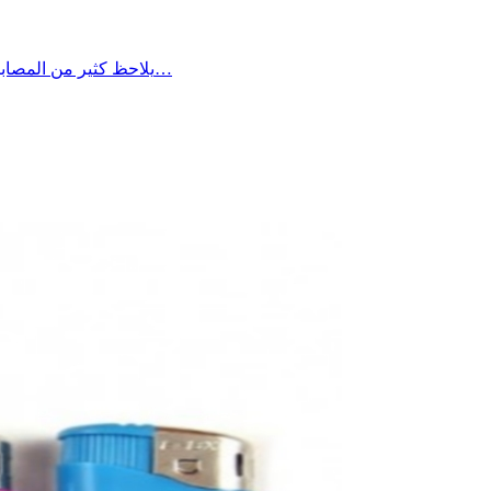
يلاحظ كثير من المصابين بالسكر أن مستوياته في الدم تكون أعلى في الصباح مقارنة ببقية أوقات اليوم، ويعود ذلك غالبًا إلى ما يُعرف بـ”ظاهرة الفجر”، حيث يؤدي…