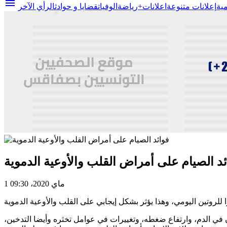
menu
مية
إعلانات متنوعة
اعلانات+
رياضة
الوفيات
قضايا و حوادث
الرأي الآخر
ئد الصيام على أمراض القلب والأوعية الدموية
1 ماي 2020، 09:30
للروتين اليومي، وهذا يؤثر بشكل إيجابي على القلب والأوعية الدموية
ي الدم، وارتفاع ضغطه، وتغييرات في عوامل تخثره وأيضا التدخين،