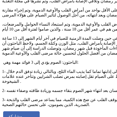
الأقل بواحد من أمراض القلب والأوعية الدموية، وتم إجراء مقارنة
م تتراوح ما بين 29 و 70 سنة، ولكل منهم تاريخ سابق في أمراض القلب والأوعية الدموية، وتم استبعاد النساء الحوامل والمرضعات،
كانت مدة الصيام في الوقت الذي أجريت فيه الدراسة 14 ساعة و42 دقيقة في اليوم الأول لشهر رمضان، وهو أيضاً اليوم الأول للدراسة، في حين وصلت المدة الزمنية للصيام في آخر أيام الشهر إلى 13 ساعة
الإصابة بأمراض القلب، مثل الوزن وكتلة الجسم، ولاحظ الباحثون أن
قراءات المأخوذة قبل شهر رمضان، وتوصلت الدراسة إلى أن صيام شهر
الباحثون: الصوم يؤدي إلى 3 فوائد مهمة وهي:
1- أثناء استهلاك الجسم للمواد المتراكمة فيه فتره الصيام فإن من بين هذه المواد تكون الدهون الملتصقة بجدران الأوعية الدموية، ويؤدي ذلك إلى إذابتها تماما كما يذيب الماء الثلج، وبالتالي زيادة تدفق الدم خلال
افظ على الصيام تقل إصابته بمرض تصلب الشرايين وتتأخر عنده علامات
الشيخوخة .
3- يضخ القلب عادة الدم إلى مختلف أعضاء الجسم، ويستفيد الجهاز الهضمي من 10% من هذه الكمية، لكن أثناء الصوم يرتاح الجهاز الهضمي ويتوقف القلب عن ضخ هذه الكمية، مما يساعد مرضى القلب والذبحة
الصدرية، الذين يصومون، على تحسن حالتهم الصحية.
مشاركة