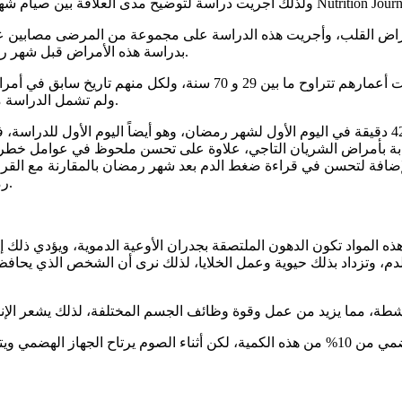
لتوضيح مدى العلاقة بين صيام شهر رمضان وتلافي الإصابة بأمراض القلب، وتم نشرها في مجلة التغذية Nutrition Journal.
مراض القلب، وأجريت هذه الدراسة على مجموعة من المرضى مصابين على 
بدراسة هذه الأمراض قبل شهر رمضان وبعد انتهائه، من أجل الوصول لتأثير الصيام على هؤلاء المرضى.
وشملت الدراسة كلا الجنسين، حيث ضمت 38 رجلا و44 امرأة، وكانت أعماره
ولم تشمل الدراسة من هم في عمر أقل من 18 سنة ، والذين صاموا لفترة أقل من 10 أيام.
المصابة بأمراض الشريان التاجي، علاوة على تحسن ملحوظ في عوامل خطر 
بالإضافة لتحسن في قراءة ضغط الدم بعد شهر رمضان بالمقارنة مع ال
رمضان من أفضل الحلول لتحسين حالة مرضى القلب والأوعية الدموية.
ر الدم، وتزداد بذلك حيوية وعمل الخلايا، لذلك نرى أن الشخص الذي يح