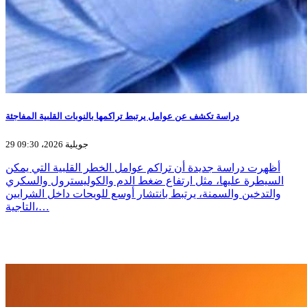
دراسة تكشف عن عوامل يرتبط تراكمها بالنوبات القلبية المفاجئة
29 جويلية 2026، 09:30
أظهرت دراسة جديدة أن تراكم عوامل الخطر القلبية التي يمكن
السيطرة عليها، مثل ارتفاع ضغط الدم والكوليسترول والسكري
والتدخين والسمنة، يرتبط بانتشار أوسع للويحات داخل الشرايين
التاجية،…