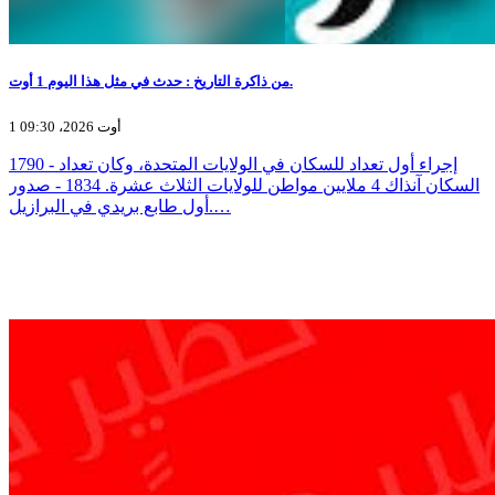
من ذاكرة التاريخ : حدث في مثل هذا اليوم 1 أوت.
1 أوت 2026، 09:30
1790 - إجراء أول تعداد للسكان في الولايات المتحدة، وكان تعداد
السكان آنذاك 4 ملايين مواطن للولايات الثلاث عشرة. 1834 - صدور
أول طابع بريدي في البرازيل.…