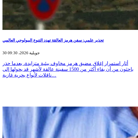
تحذير علمي: سفن هرمز العالقة تهدد التنوع البيولوجي العالمي
30 جويلية 2026، 09:30
أثار استمرار إغلاق مضيق هرمز مخاوف بيئية متزايدة، بعدما حذر
باحثون من أن بقاء أكثر من 1500 سفينة عالقة لأشهر قد يحولها إلى
ناقلات لأنواع بحرية غازية…