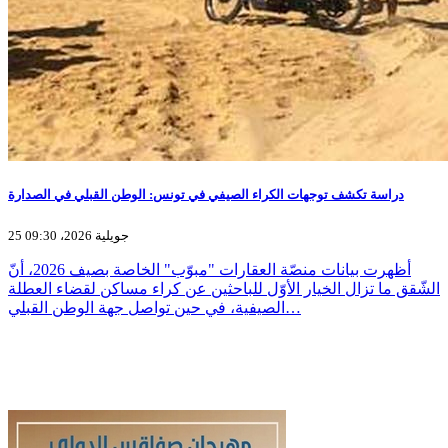
دراسة تكشف توجهات الكراء الصيفي في تونس: الوطن القبلي في الصدارة
25 جويلية 2026، 09:30
أظهرت بيانات منصّة العقارات "مبوّب" الخاصة بصيف 2026، أنّ
الشّقق ما تزال الخيار الأوّل للباحثين عن كراء مساكن لقضاء العطلة
الصيفية، في حين تواصل جهة الوطن القبلي…