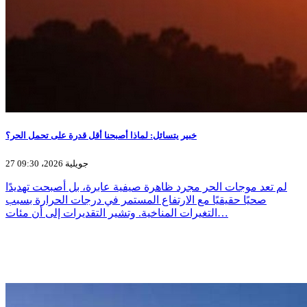
خبير يتسائل: لماذا أصبحنا أقل قدرة على تحمل الحر؟
27 جويلية 2026، 09:30
لم تعد موجات الحر مجرد ظاهرة صيفية عابرة، بل أصبحت تهديدًا
صحيًا حقيقيًا مع الارتفاع المستمر في درجات الحرارة بسبب
التغيرات المناخية. وتشير التقديرات إلى أن مئات…