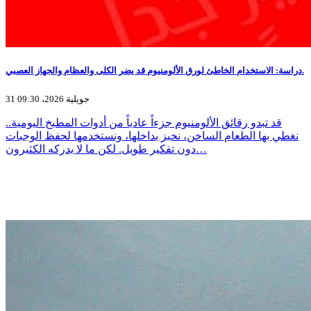
دراسة: الاستخدام الخاطئ لورق الألومنيوم قد يضر الكلى والعظام والجهاز العصبي.
31 جويلية 2026، 09:30
قد تبدو رقائق الألومنيوم جزءاً عادياً من أدوات المطبخ اليومية..
نغطي بها الطعام الساخن، نخبز بداخلها، ونستخدمها لحفظ الوجبات
دون تفكير طويل. لكن ما لا يدركه الكثيرون…