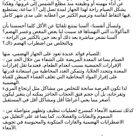
عن أداء مهمته أو وظيفته منذ مطلع الشمس إلى غروبها، وهكذا
يشكل الصيام راحة لهذا الجهاز لمدة تصل إلى 17 ساعة، يستطيع
فيها التقاط أنفاسه وترميم الكثير من أعطابه على مدى شهر كامل.
ولنسأل أنفسنا:- ألسنا نمتنع تلقائيًا عن الأكل كلما أحسسنا بأن
المأكولات التي التهمناها قد سببت لنا بعض المغص وعسر الهضم؟
– ألسنا نشعر مباشرة بعد ذلك أو بعد حين بالكثير من الراحة
وبالتخلص من اضطراب الهضم ذاك؟
للصيام فوائد عديدة تعود على الجهاز الهضمي، منها:
– الصيام يساعد المعدة المريضة على الشفاء من خلال الحد من
الإفرازات الحمضية بسبب انعدام الطعام، فعندما تقل إفرازات
المعدة وتتجدد الخلايا، وتتمكن الغدد المخاطية من استعادة قدرتها
على إفراز المواد المخاطية التي تغلف الغشاء المبطن للقناة
الهضمية.
لذا تكون الفرصة سانحة للتخلص من مشاكل مثل ارتجاع المريء
وتقرحاته، بل أن حجم فتق الحجاب الحاجز يمكنه أن يتغير ليكون
أصغر مما يعني أعراضًا أقل ومشاكل أقل في المستقبل.
– كذلك تستفيد الأمعاء كمسرح لعمليات تنظيف وتطهير متواصلة من
السموم والنفايات والفضلات، كما يساعد على التقليل من
الاضطرابات الهضمية والغازات المتكونة والمحبوسة في تجويف
الأمعاء.