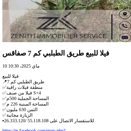
فيلا للبيع طريق الطبلبي كم 7 صفاقس
10 ماي 2025، 10:30
فيلا للبيع
📍طريق الطبلبي كم 7
✅منطقة فيلات راقية
✅فيلا من صنف S+4
✅المساحة الجملية 500م
✅المساحة المبنية 226 م
✅الثمن 630 مليون
✅الزيارة مجانية
▪️للاستفسار الاتصال على 55.118.108 /26.333.120
https://m.facebook.com/story.php?