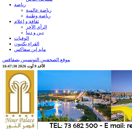
رياضة
رياضة عالمية
رياضة وطنية
ثقافة و إعلام
الرأي الآخر
دين و دنيا
الوفيات
القراء يكتبون
مايد إين سفاكس
موقع الصحفيين التونسيين بصفاقس
الأحَد 9 أوت 2026 16:47:32