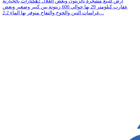
أرض للبيع مُشجرة بالزيتون وبعض الغلال 2هكتارات بالجبارنة
عقارب كيلومتر 29 بها حوالي 600 زيتونة بين كبير وصغير وبعض
غراسات التين والخوخ والتفاح متوفر بها الماء 2.2…