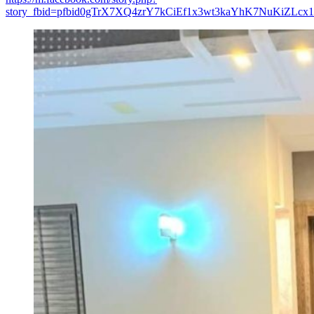
story_fbid=pfbid0gTrX7XQ4zrY7kCiEf1x3wt3kaYhK7NuKiZLcx