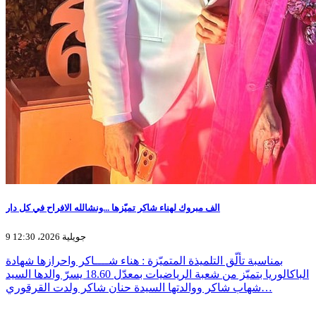
الف مبروك لهناء شاكر تميّزها ...ونشالله الافراح في كل دار
9 جويلية 2026، 12:30
بمناسبة تألّق التلميذة المتميّزة : هناء شــــاكر واحرازها شهادة
الباكالوريا بتميّز من شعبة الرياضيات بمعدّل 18.60 يسرّ والدها السيد
شهاب شاكر ووالدتها السيدة حنان شاكر ولدت القرقوري…