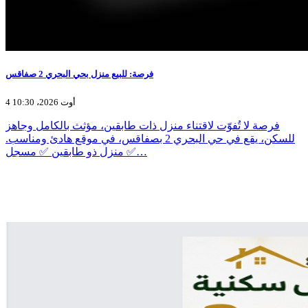
فرصة: للبيع منزل بحي البحري 2 صفاقس
4 أوت 2026، 10:30
فرصة لا تُفوّت لاقتناء منزل ذات طابقين، مؤثث بالكامل وجاهز
للسكن، يقع في حي البحري 2 بصفاقس، في موقع هادئ ومناسب.
✅ منزل ذو طابقين ✅ مسجل…