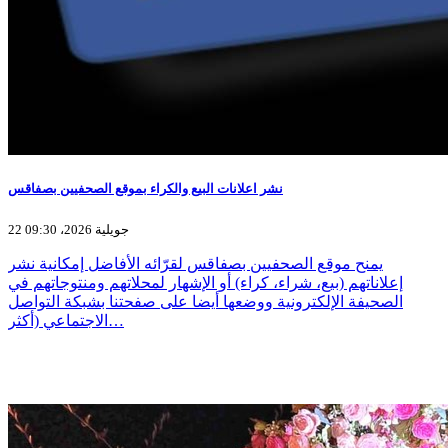
نشر اعلانات البيع والكراء بموقع الصحفيين بصفاقس
22 جويلية 2026، 09:30
يمنح موقع الصحفيين بصفاقس لقرّائه الأفاضل إمكانية نشر
إعلاناتهم (بيع، شراء، كراء) أو الإشهار لمحلاتهم ومنتوجاتهم في
الصحيفة الإلكترونية ووضعها أيضا على صفحتنا بشبكة التواصل
الاجتماعي (أكثر…