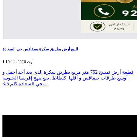
للبيع أرض بطريق سكرة بصفاقس حي السعادة
1 أوت 2026، 10:11
قطعة أرض تمسح 752 متر مربع بطريق سكرة الذي يعد أحد أجمل و
أوسع طرقات صفاقس و أقلها اكتظاظا. تقع بنهج إفريقيا الجنوبية
بحي السعادة كلم 3،5…