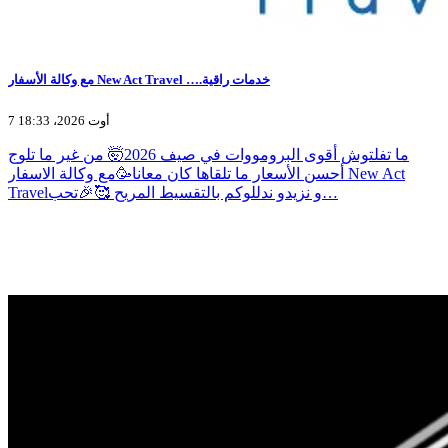
مع وكالة الأسفار New Act Travel ….خدمات راقية
7 أوت 2026، 18:33
ما تفلتوش أقوى البرومووات في صيف 2026🤯 من غير ما تلوج
أحسن الأسعار ما تلقاها كان معانا🥳مع وكالة الاسفار New Act
Travelو نزيدو ندللوكم بالتقسيط المريح 🥰🎉تحب…