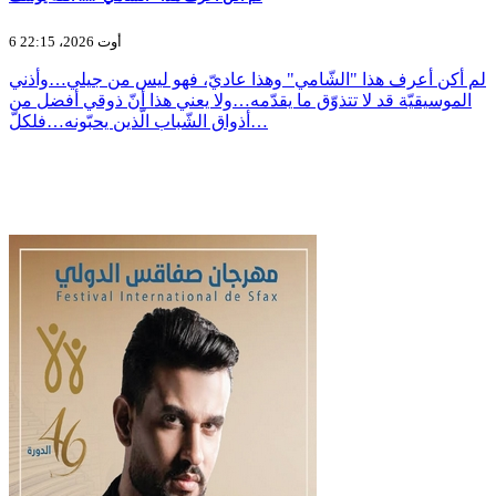
6 أوت 2026، 22:15
لم أكن أعرف هذا "الشّامي" وهذا عاديّ، فهو ليس من جيلي…وأذني
الموسيقيّة قد لا تتذوّق ما يقدّمه…ولا يعني هذا أنّ ذوقي أفضل من
أذواق الشّباب الّذين يحبّونه…فلكلّ…