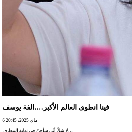
فينا انطوى العالم الأكبر….الفة يوسف
6 ماي 2025، 20:45
لا شكّ أنّي سأجنّ في نهاية المطاف…