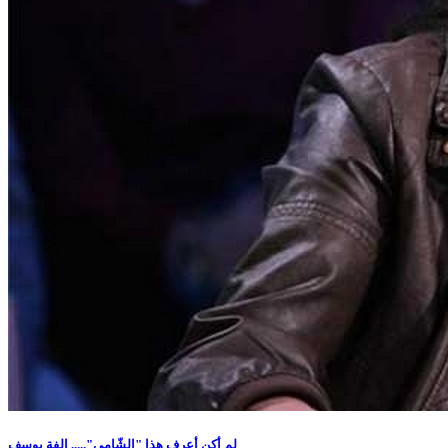
لم أكن أعرف هذا "الشّامي"..... الفة يوسف