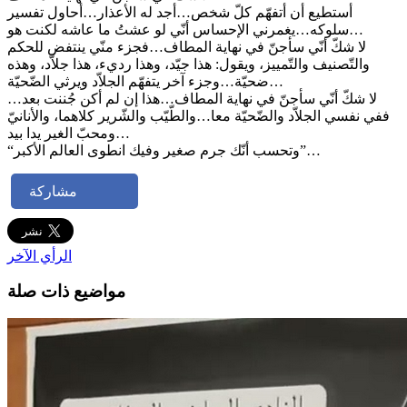
أستطيع أن أتفهّم كلّ شخص…أجد له الأعذار…أحاول تفسير
سلوكه…يغمرني الإحساس أنّي لو عشتُ ما عاشه لكنت هو…
لا شكّ أنّي سأجنّ في نهاية المطاف…فجزء منّي ينتفض للحكم
والتّصنيف والتّمييز، ويقول: هذا جيّد، وهذا رديء، هذا جلاّد، وهذه
ضحيّة…وجزء آخر يتفهّم الجلاّد ويرثي الضّحيّة…
لا شكّ أنّي سأجنّ في نهاية المطاف…هذا إن لم أكن جُننت بعد…
ففي نفسي الجلاّد والضّحيّة معا…والطّيّب والشّرير كلاهما، والأنانيّ
ومحبّ الغير يدا بيد…
“وتحسب أنّك جرم صغير وفيك انطوى العالم الأكبر”…
مشاركة
الرأي الآخر
مواضيع ذات صلة