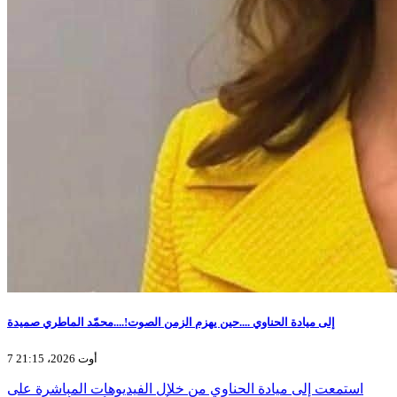
إلى ميادة الحناوي ....حين يهزم الزمن الصوت!....محمّد الماطري صميدة
7 أوت 2026، 21:15
استمعت إلى ميادة الحناوي من خلال الفيديوهات المباشرة على