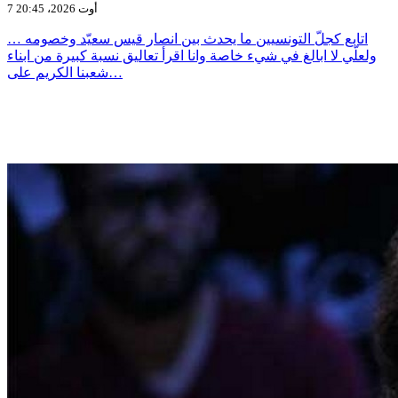
7 أوت 2026، 20:45
اتابع كجلّ التونسيين ما يحدث بين انصار قيس سعيّد وخصومه …
ولعلّي لا ابالغ في شيء خاصة وانا اقرأ تعاليق نسبة كبيرة من ابناء
شعبنا الكريم على…