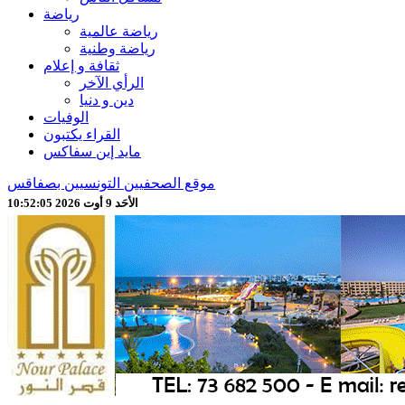
رياضة
رياضة عالمية
رياضة وطنية
ثقافة و إعلام
الرأي الآخر
دين و دنيا
الوفيات
القراء يكتبون
مايد إين سفاكس
موقع الصحفيين التونسيين بصفاقس
الأحَد 9 أوت 2026 10:52:07