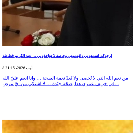
ارجوكم اسمعوني وافهموني وخاصة لا تؤاخذوني … عبد الكريم قطاطة
8 أوت 2026، 21:15
من نعم الله التي لا تُحصى ولا تُعدّ نعمة الصحة … وانا انعم عليّ الله
في خريف عمري هذا بصحّة جيّدة … لا اشتكي من ايّ مرض…