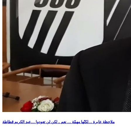
ملاحظة عابرة …لكنّها مهمّة … نعم .. لكن لن تعودوا …عبد الكريم قطاطة