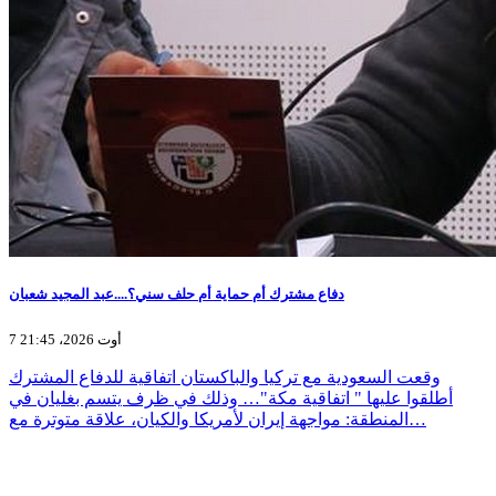
دفاع مشترك أم حماية أم حلف سني؟....عبد المجيد شعبان
7 أوت 2026، 21:45
وقعت السعودية مع تركيا والباكستان اتفاقية للدفاع المشترك
أطلقوا عليها " اتفاقية مكة"… وذلك في ظرف يتسم بغليان في
المنطقة: مواجهة إيران لأمريكا والكيان، علاقة متوترة مع…