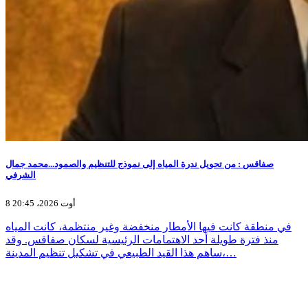
صفاقس : من تحويل ندرة المياه إلى نموذج للتنظيم والصمود...محمد جمال
الشرفي
8 أوت 2026، 20:45
في منطقة كانت فيها الأمطار منخفضة وغير منتظمة، كانت المياه
منذ فترة طويلة أحد الاهتمامات الرئيسية لسكان صفاقس. وقد
ساهم هذا القيد الطبيعي في تشكيل تنظيم المدينة،…