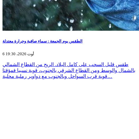
الطقس يوم الجمعة : سماء صافية وحرارة معتدلة
6 أوت 2026، 19:30
طقس قليل السحب على كامل البلاد. الريح من القطاع الشمالي
بالشمال والوسط ومن القطاع الشرقي بالجنوب، قوية نسبيا فمؤقتا
قوية قرب السواحل وبالجنوب مع دواوير رملية محلية…