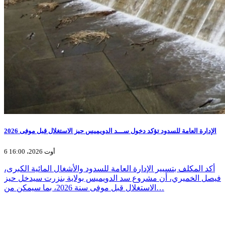
الإدارة العامة للسدود تؤكد دخول ســـد الدويميس حيز الاستغلال قبل موفى 2026
6 أوت 2026، 16:00
أكد المكلف بتسيير الإدارة العامة للسدود والأشغال المائية الكبرى،
فيصل الخميري، أن مشروع سد الدويميس بولاية بنزرت سيدخل حيز
الاستغلال قبل موفى سنة 2026، بما سيمكن من…