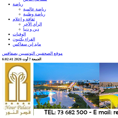
رياضة
رياضة عالمية
رياضة وطنية
ثقافة و إعلام
الرأي الآخر
دين و دنيا
الوفيات
القراء يكتبون
مايد إين سفاكس
موقع الصحفيين التونسيين بصفاقس
الجمعة 7 أوت 2026 6:02:43