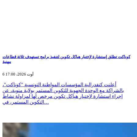
كوناكت تطلق إستشارة لإختيار هياكل تكوين لتنفيذ برامج تستهدف ثلاثة قطاعات
مهنية
6 أوت 2026، 17:00
أعلنت كنفدرالية المؤسسات المواطنة التونسية "كوناكت"،
بالشراكة مع الوحدة الجهوية للتكوين المستمر بولاية منوبة، عن
إجراء إستشارة لإختيار هياكل تكوين مرخص لها لمزاولة نشاط
التكوين المستمر، في…