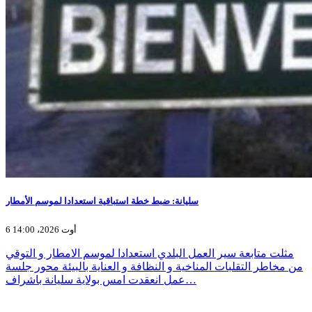
سليانة: ضبط خطة استباقية استعدادا لموسم الأمطار
6 أوت 2026، 14:00
مثلت متابعة سير العمل البلدي استعدادا لموسم الامطار و التوقي
من مخاطر التقلبات المناخية و النظافة و العناية بالبيئة محور جلسة
عمل انعقدت امس بولاية سليانة باشراف…