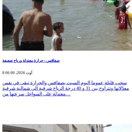
صفاقس : حرارة معتدلة ورياح ضعيفة
8 أوت 2026، 06:00
سحب قليلة عموما اليوم السبت بصفاقس والحرارة تبقى في نفس
معدّلاتها وتتراوح بين 31 و 40 درجة الرياح شرقية الى شمالية شرقية
معتدلة على السواحل سرعتها من…