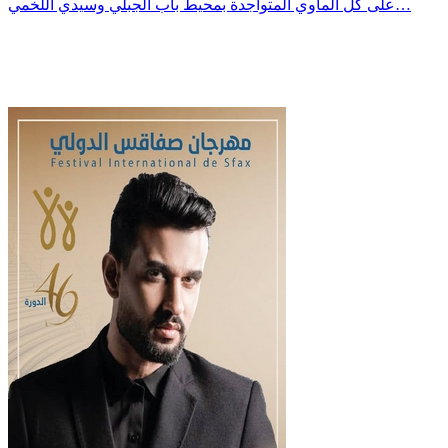
على كل المآوي المتواجدة بمحيط باب الجبلي وسيدي اللخمي…