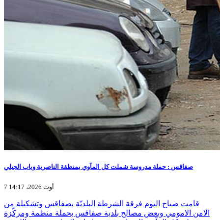
صفاقس : حملة مدروسة شملت كل المآوي بمنطقة الناصرية وباب الجبلي
7 أوت 2026، 14:17
قامت صباح اليوم فرقة الشرطة البلديّة بصفاقس وتشكيلة من
الامن الامومي وبعض مصالح بلدية صفاقس بحملة منظمة ومركّزة