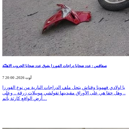
صفاقس : عدد ضحايا دراجات الفورزا يفوق عدد ضحايا الحروب الاهليّة
7 أوت 2026، 20:00
يا اولادي فهمونا وقتاش يتحل ملف الدراجات النارية من نوع الفورزا
.. وهل حقا هي على الأوراق مقيدينها تقولشي موبيلات زرقة .. وعلى
أرض الواقع كارثة بأتم…