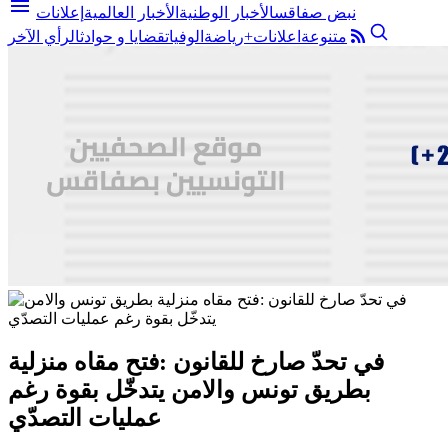
menu
نبض صفاقس
الأخبار الوطنية
الأخبار العالمية
إعلانات
متنوعة
اعلانات+
رياضة
الوفيات
قضايا و حوادث
الرأي الآخر
في تحدّ صارخ للقانون :فتح مقاه منزلية
بطريق تونس والامن يتدخّل بقوة رغم
عمليات التصدّي