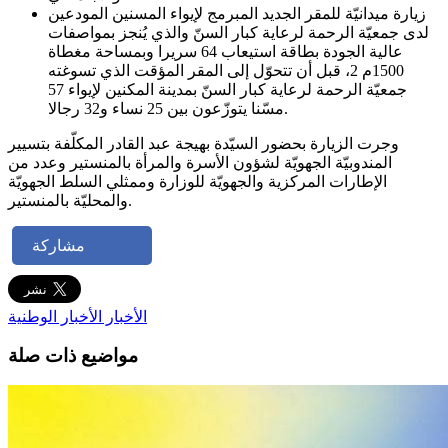
زيارة ميدانيّة للمقر الجديد المبرمج لإيواء المسنين المودعين
لدى جمعيّة الرحمة لرعاية كبار السنّ والذي يُنجز بمواصفات
عالية الجودة بطاقة استيعاب 64 سريرا وبمساحة مغطاة
1500م 2، قبل أن تتحوّل إلى المقر المؤقت الذي تسوغته
جمعيّة الرحمة لرعاية كبار السنّ بمدينة المكنين لإيواء 57
مسّنا يتوزّعون بين 25 نساء و32 رجالا.
وجرت الزيارة بحضور السيّدة بهيجة عبد القادر المكلّفة بتسيير
المندوبيّة الجهويّة لشؤون الأسرة والمرأة بالمنستير وعدد من
الإطارات المركزية والجهويّة للوزارة وممثلي السلط الجهويّة
والمحليّة بالمنستير.
مشاركة
الأخبار
الأخبار الوطنية
مواضيع ذات صلة