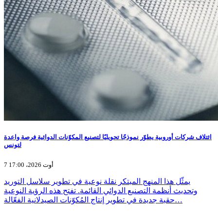
ائتلاف شركات أوروبية يطوّر نموذجًا تحويليًا لتصنيع المكوّنات الدوائية فرصة واعدة
لتونس
7 أوت 2026، 17:00
يمثّل هذا المنهج المبتكر نقلة نوعية في تطوير سلاسل التوريد
وتحديث أنظمة التصنيع الدوائي القائمة. تفتح هذه الرؤية النوعية
حقبة جديدة في تطوير إنتاج المُكوّنات الصيدلانية الفعّالة…