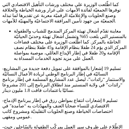
كما اطّلعت الوزيرة على مختلف ورشات التأهيل الاقتصادي التي
توفرها الجمعيّة لفائدة الأمهات على غرار ورشة الخياطة والحلاقة
وصنع الحلويات والإعلاميّة الرقميّة معربة عن تقديرها لما تبذله
الجمعيّة من جهود تأمين المرافقة الاجتماعيّة والمهنيّة للأمهات.
معاينة تقدّم أشغال تهيئة المركز المندمج للشباب والطفولة
بالمنستير التي بلغت 65% وتشمل أشغال تهيئة وحدتيْ الحياتيّة
الخاصّة بالمركز. كما اطّلعت الوزيرة على مختلف فضاءات
المركز الذي يؤم 24 طفلا بنظام الإقامة و45 طفلا بنظام نصف
الإقامة و20 طفلا في إطار الإيداع العائلي، موصية بمواصلة
العمل على مزيد تجويد الخدمات المسداة به.
-تسليم 19 إشعارا بالموافقة على تمويل دفعة جديدة من المشاريع
النسائيّة في إطار البرنامج الوطني لريادة الأعمال النسائيّة
والاستثمار “رائدات”، ليصل عدد المشاريع المسلمة في إطار برنامج
“رائدات” في ولاية المنستير منذ انطلاق البرنامج إلى 201 مشروعا
نسائيّا باعتمادات فاقت 1.8 مليون دينار.
-تسليم 8 إشعارات انتفاع بمواطن رزق في إطار يبرنامج الإدماج
الاقتصادي للنساء ضحايا العنف والمهدّدات به “صامدة” في
اختصاصات الخياطة وصنع الحلويات التقليديّة ومشروع كاتب
عمومي ومقهى.
-الإطّلاع على ظروف سير العمل بمركّب الطفولة بالسّاحلين حيث