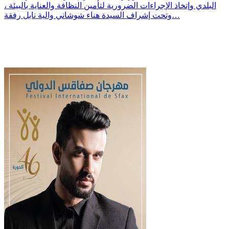
البلدي وإتخاذ الإجراءات الضرورية لتأمين النظافة والعناية بالبيئة ،
وتحت إشراف السيدة هناء شوشاني والية نابل رفقة…