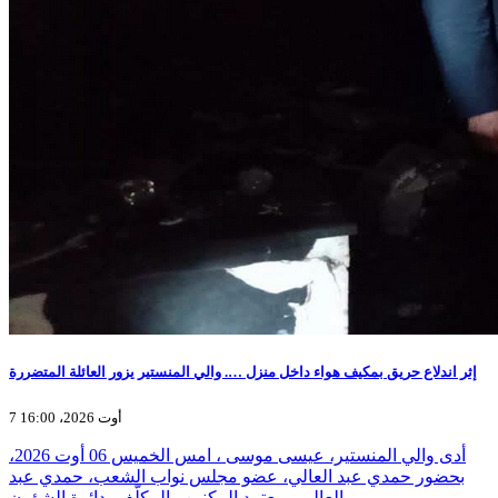
إثر اندلاع حريق بمكيف هواء داخل منزل …. والي المنستير يزور العائلة المتضررة
7 أوت 2026، 16:00
أدى والي المنستير، عيسى موسى ، امس الخميس 06 أوت 2026،
بحضور حمدي عبد العالي، عضو مجلس نواب الشعب، حمدي عبد
العالي ومعتمد المكنين والمكلّف بدائرة الشؤون…