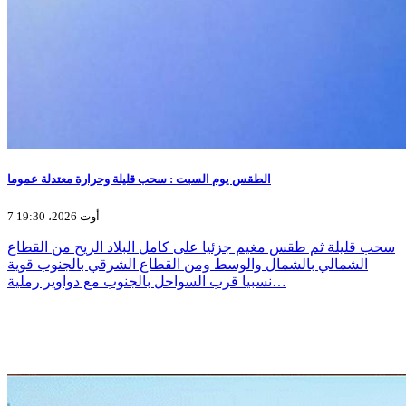
الطقس يوم السبت : سحب قليلة وحرارة معتدلة عموما
7 أوت 2026، 19:30
سحب قليلة ثم طقس مغيم جزئيا على كامل البلاد الريح من القطاع
الشمالي بالشمال والوسط ومن القطاع الشرقي بالجنوب قوية
نسبيا قرب السواحل بالجنوب مع دواوير رملية…