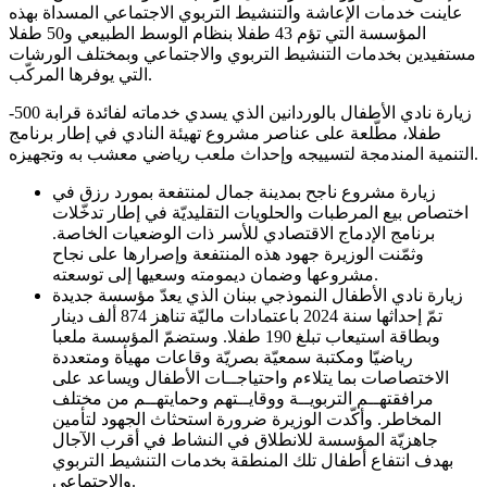
عاينت خدمات الإعاشة والتنشيط التربوي الاجتماعي المسداة بهذه
المؤسسة التي تؤم 43 طفلا بنظام الوسط الطبيعي و50 طفلا
مستفيدين بخدمات التنشيط التربوي والاجتماعي وبمختلف الورشات
التي يوفرها المركّب.
-زيارة نادي الأطفال بالوردانين الذي يسدي خدماته لفائدة قرابة 500
طفلا، مطّلعة على عناصر مشروع تهيئة النادي في إطار برنامج
التنمية المندمجة لتسييجه وإحداث ملعب رياضي معشب به وتجهيزه.
زيارة مشروع ناجح بمدينة جمال لمنتفعة بمورد رزق في
اختصاص بيع المرطبات والحلويات التقليديّة في إطار تدخّلات
برنامج الإدماج الاقتصادي للأسر ذات الوضعيات الخاصة.
وثمّنت الوزيرة جهود هذه المنتفعة وإصرارها على نجاح
مشروعها وضمان ديمومته وسعيها إلى توسعته.
زيارة نادي الأطفال النموذجي ببنان الذي يعدّ مؤسسة جديدة
تمّ إحداثها سنة 2024 باعتمادات ماليّة تناهز 874 ألف دينار
وبطاقة استيعاب تبلغ 190 طفلا. وستضمّ المؤسسة ملعبا
رياضيّا ومكتبة سمعيّة بصريّة وقاعات مهيأة ومتعددة
الاختصاصات بما يتلاءم واحتياجــات الأطفال ويساعد على
مرافقتهــم التربويــة ووقايــتهم وحمايتهــم من مختلف
المخاطر. وأكّدت الوزيرة ضرورة استحثاث الجهود لتأمين
جاهزيّة المؤسسة للانطلاق في النشاط في أقرب الآجال
بهدف انتفاع أطفال تلك المنطقة بخدمات التنشيط التربوي
والاجتماعي.