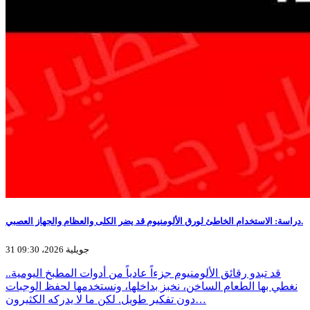
دراسة: الاستخدام الخاطئ لورق الألومنيوم قد يضر الكلى والعظام والجهاز العصبي.
31 جويلية 2026، 09:30
قد تبدو رقائق الألومنيوم جزءاً عادياً من أدوات المطبخ اليومية..
نغطي بها الطعام الساخن، نخبز بداخلها، ونستخدمها لحفظ الوجبات
دون تفكير طويل. لكن ما لا يدركه الكثيرون…