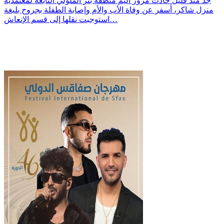
جد منذ قليل حادث مرور أليم منطقة بئر الملولي التابعة لمعتمدية
منزل شاكر، أسفر عن وفاة الأب والأم وإصابة الطفلة بجروح بليغة
استوجبت نقلها إلى قسم الإنعاش…