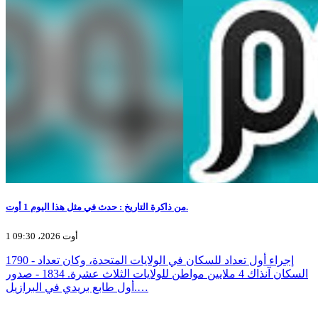
من ذاكرة التاريخ : حدث في مثل هذا اليوم 1 أوت.
1 أوت 2026، 09:30
1790 - إجراء أول تعداد للسكان في الولايات المتحدة، وكان تعداد
السكان آنذاك 4 ملايين مواطن للولايات الثلاث عشرة. 1834 - صدور
أول طابع بريدي في البرازيل.…