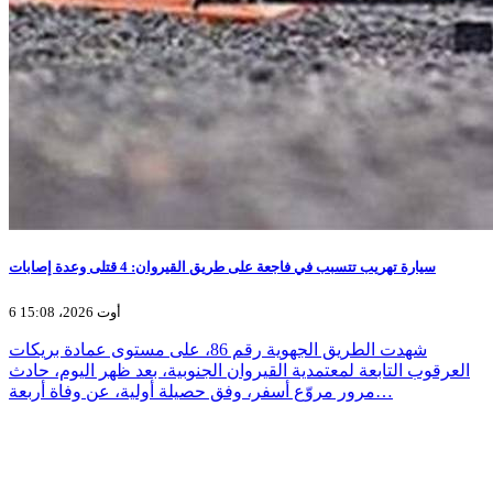
سيارة تهريب تتسبب في فاجعة على طريق القيروان: 4 قتلى وعدة إصابات
6 أوت 2026، 15:08
شهدت الطريق الجهوية رقم 86، على مستوى عمادة بريكات
العرقوب التابعة لمعتمدية القيروان الجنوبية، بعد ظهر اليوم، حادث
مرور مروّع أسفر، وفق حصيلة أولية، عن وفاة أربعة…