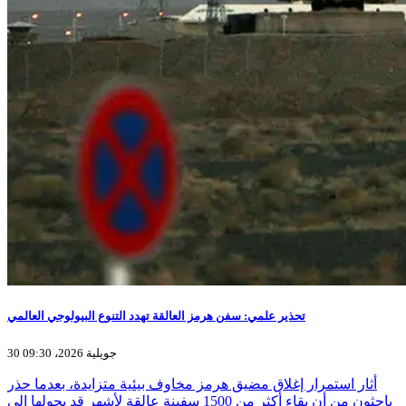
تحذير علمي: سفن هرمز العالقة تهدد التنوع البيولوجي العالمي
30 جويلية 2026، 09:30
أثار استمرار إغلاق مضيق هرمز مخاوف بيئية متزايدة، بعدما حذر
باحثون من أن بقاء أكثر من 1500 سفينة عالقة لأشهر قد يحولها إلى