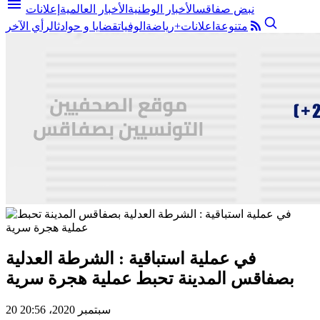
menu
نبض صفاقس
الأخبار الوطنية
الأخبار العالمية
إعلانات
متنوعة
اعلانات+
رياضة
الوفيات
قضايا و حوادث
الرأي الآخر
في عملية استباقية : الشرطة العدلية
بصفاقس المدينة تحبط عملية هجرة سرية
20 سبتمبر 2020، 20:56