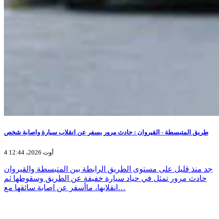
طريق المتبسطة - القيروان : حادث مرور يسفر عن انقلاب سيارة واصابة شخص
4 أوت 2026، 12:44
جد منذ قليل على مستوى الطريق الرابطة بين المتبسطة والقيروان
حادث مرور تمثل في حياد سيارة خفيفة عن الطريق وسقوطها ثم
انقلابها، ماأسفر عن اصابة سائقها مع…