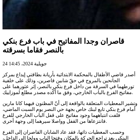
قاصران وجدا المفاتيح في باب فرع بنكي
بالنصر فقاما بسرقته
24 جويلية 2024، 14:45
أصدر قاضي الأطفال بالمحكمة الابتدائية بأريانة بطاقتي إيداع بمركز
الجانحين بالمروج في حقّ شابين قاصرين، وذلك على خلفية
تورطهما في السرقة من داخل فرع بنكي بالنصر، إثر عثورهما على
مفاتيح الفرع بالباب الخارجي، وفق ما أكّده مصدر مطلع لموزاييك.
وتشير المعطيات المتعلقة بالواقعة إلى أنّ المظنون فيهما كانا مارين
أمام فرع بنكي تابع لبنك خاص بجهة حي النصر يوم السبت الماضي،
فلفت انتباههما وجود مفاتيح على قفل الباب الخارجي للفرع
فانتزعاها من القفل وواصلا سيرهما إلى وجهة أخرى.
وحسب المعطيات ذاتها، فقد عاد الشابان القاصران إلى الفرع
البنكي بعد تراجع الحركة بالمكان وفتحا الباب وولجا إلى الداخل،