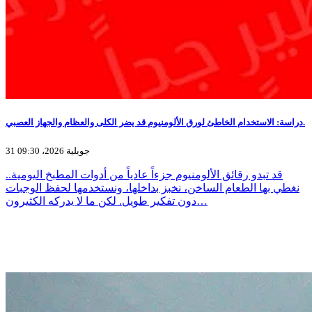
دراسة: الاستخدام الخاطئ لورق الألومنيوم قد يضر الكلى والعظام والجهاز العصبي.
31 جويلية 2026، 09:30
قد تبدو رقائق الألومنيوم جزءاً عادياً من أدوات المطبخ اليومية..
نغطي بها الطعام الساخن، نخبز بداخلها، ونستخدمها لحفظ الوجبات
دون تفكير طويل. لكن ما لا يدركه الكثيرون…