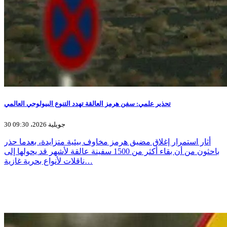
تحذير علمي: سفن هرمز العالقة تهدد التنوع البيولوجي العالمي
30 جويلية 2026، 09:30
أثار استمرار إغلاق مضيق هرمز مخاوف بيئية متزايدة، بعدما حذر
باحثون من أن بقاء أكثر من 1500 سفينة عالقة لأشهر قد يحولها إلى
ناقلات لأنواع بحرية غازية…