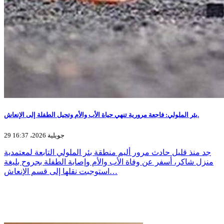
بئر الملولي: فاجعة مرورية تنهي حياة الأب والأم وتحيل الطفلة إلى الإنعاش.
29 جويلية 2026، 16:37
جد منذ قليل حادث مرور أليم منطقة بئر الملولي التابعة لمعتمدية
منزل شاكر، أسفر عن وفاة الأب والأم وإصابة الطفلة بجروح بليغة
استوجبت نقلها إلى قسم الإنعاش…