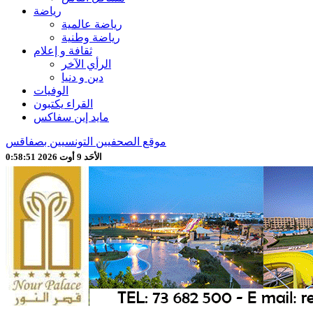
رياضة
رياضة عالمية
رياضة وطنية
ثقافة و إعلام
الرأي الآخر
دين و دنيا
الوفيات
القراء يكتبون
مايد إين سفاكس
موقع الصحفيين التونسيين بصفاقس
الأحَد 9 أوت 2026 0:58:53