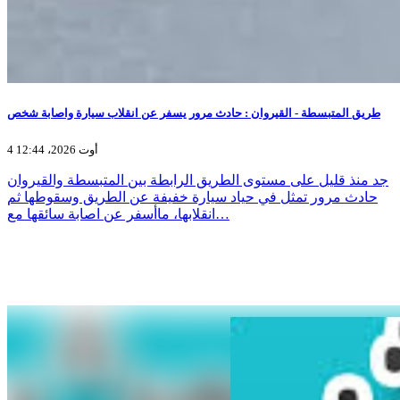
طريق المتبسطة - القيروان : حادث مرور يسفر عن انقلاب سيارة واصابة شخص
4 أوت 2026، 12:44
جد منذ قليل على مستوى الطريق الرابطة بين المتبسطة والقيروان
حادث مرور تمثل في حياد سيارة خفيفة عن الطريق وسقوطها ثم
انقلابها، ماأسفر عن اصابة سائقها مع…