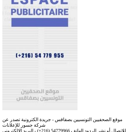
موقع الصحفيين التونسيين بصفاقس - جريدة الكترونية تصدر عن
شركة جسور للإعلانات
للإتصال أو نشر الردود الهاتف 54779966 (216+) - البريد الإلكتروني