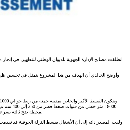
وأوضح الخالدي أن الهدف من هذا المشروع يتمثل في تحسين ظروف
محطة ضخ ثالثة بسرعة تدفق 110 لترا في الثانية ستمكن من ربط شبكة التطهير بمدينة جمنة بمحطة التطهير بدوز الكائنة بمنطقة القلعة من معتمدية دوز الشمالية.
ولفت المصدر ذاته إلى أن الأشغال بقسط النزلة الجوفية قد تقد