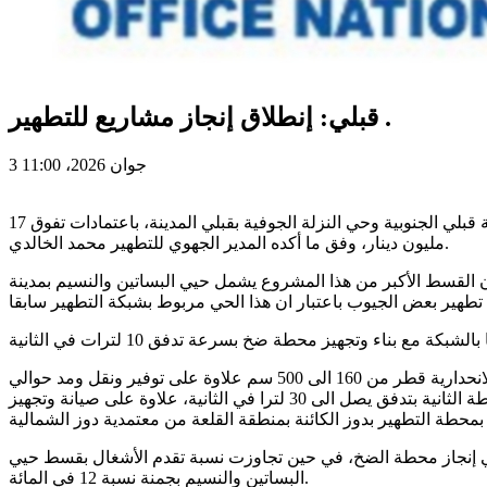
قبلي: إنطلاق إنجاز مشاريع للتطهير .
3 جوان 2026، 11:00
انطلقت مصالح الإدارة الجهوية للديوان الوطني للتطهير، في إنجاز مشروع يجمع بين تطهير حيي البساتين والنسيم بمدينة جمنة من معتمدية قبلي الجنوبية وحي النزلة الجوفية بقبلي المدينة، باعتمادات تفوق 17
مليون دينار، وفق ما أكده المدير الجهوي للتطهير محمد الخالدي.
القسط الأكبر من هذا المشروع يشمل حيي البساتين والنسيم بمدينة
ويتكون القسط الأكبر والخاص بمدينة جمنة من ربط حوالي 1000 مسكن ويشمل توفير ونقل ومد حوالي 27000 متر خطي من القنوات الانحدارية قطر من 160 الى 500 سم علاوة على توفير ونقل ومد حوالي
18000 متر خطي من قنوات ضغط قطر من 250 إلى 400 سم مع بناء وتجهيز محطتي ضخ الأولى بسرعة تدفق 20 لترا في الثانية والمحطة الثانية بتدفق يصل الى 30 لترا في الثانية، علاوة على صيانة وتجهيز
في إنجاز محطة الضخ، في حين تجاوزت نسبة تقدم الأشغال بقسط حيي
البساتين والنسيم بجمنة نسبة 12 في المائة.