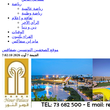
رياضة
رياضة عالمية
رياضة وطنية
ثقافة و إعلام
الرأي الآخر
دين و دنيا
الوفيات
القراء يكتبون
مايد إين سفاكس
موقع الصحفيين التونسيين بصفاقس
الجمعة 7 أوت 2026 7:02:12