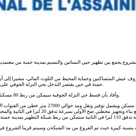
 عيش المتساكنين وحماية المحيط من التلوث المائي، مشيرا إلى أن 
جمنة في حين يقتصر التدخل بحي النزلة الجوفي على تطهير بعض الجيوب باعتبار ان هذا الحي مربوط بشبكة التطهير سابقا.
وأفاد بأن قسط حي النزلة الجوفية سيمكن من ربط 80 مسكنا بالشبكة مع بناء وتجهيز محطة ضخ بسرعة تدفق 10 لترات في الثانية.
مت بنسبة كبيرة حيث تم الفروغ من مد الشبكةن وسيتم قريبا الشروع 