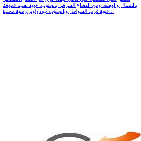
بالشمال والوسط ومن القطاع الشرقي بالجنوب، قوية نسبيا فمؤقتا
قوية قرب السواحل وبالجنوب مع دواوير رملية محلية…