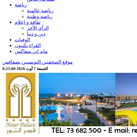
رياضة
رياضة عالمية
رياضة وطنية
ثقافة و إعلام
الرأي الآخر
دين و دنيا
الوفيات
القراء يكتبون
مايد إين سفاكس
موقع الصحفيين التونسيين بصفاقس
الجمعة 7 أوت 2026 8:25:10