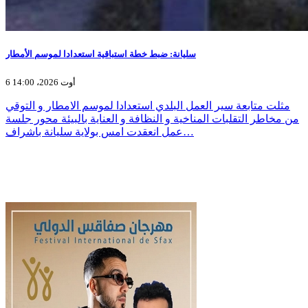
سليانة: ضبط خطة استباقية استعدادا لموسم الأمطار
6 أوت 2026، 14:00
مثلت متابعة سير العمل البلدي استعدادا لموسم الامطار و التوقي
من مخاطر التقلبات المناخية و النظافة و العناية بالبيئة محور جلسة
عمل انعقدت امس بولاية سليانة باشراف…