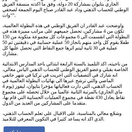
الجاري بتايوان بمشاركة 20 دولة، وفق ما اكدته منسقة الفريق
الوطني للحساب الذهني وداد عبد القادر صباح اليوم الجمعة لصحفي
“وات”.
واوضحت عبد القادر ان الفريق الوطني في هذه البطولة العالمية،
تكوّن من 4 مشاركين، تحصل جميعهم على مراتب مميزة هذه في
البطولة التي انقسمت الى 6 مجموعات كل مجموعة متكونة من 150
طفلا يقوم كل واحد منهم بانجاز 50 عملية حسابية في دقيقتين ثم 50
عملية في 30 ثانية ليتم اثرها جمع النقاط التي تحصل عليها كل
مشارك.
من ناحيته، اكد التلميذ بالسنة الرابعة ابتدائي باحد المدارس الابتدائية
الخاصة بقبلي وعضو الفريق الوطني للحساب الذهني الياس معالي،
انه شارك في التصفيات التي اجريت في تركيا في شهر جانفي
الماضي والتي ترشح عبرها الى نهائيات البطولة العالمية في
الحساب الذهني، التي دارت فعالياتها مؤخرا بتايوان، ليفوز (يوم 4
ماي الجاري) بالمرتبة الثانية عالميا من خلال تحصله على مجموع
نقاط يعادل 430 نقطة في مجموع العمليات الحسابية التي قام بها،
متقدما على المشاركين من العديد من الدول.
وشجّع معالي بالمناسبة، على الاقبال على تعلم الحساب الذهني،
الذي اكد انه يساعد كثيرا في التكوين المعرفي للتلاميذ.