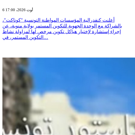
6 أوت 2026، 17:00
أعلنت كنفدرالية المؤسسات المواطنة التونسية "كوناكت"،
بالشراكة مع الوحدة الجهوية للتكوين المستمر بولاية منوبة، عن
إجراء إستشارة لإختيار هياكل تكوين مرخص لها لمزاولة نشاط
التكوين المستمر، في…