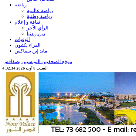
رياضة
رياضة عالمية
رياضة وطنية
ثقافة و إعلام
الرأي الآخر
دين و دنيا
الوفيات
القراء يكتبون
مايد إين سفاكس
موقع الصحفيين التونسيين بصفاقس
السبت 8 أوت 2026 4:32:36