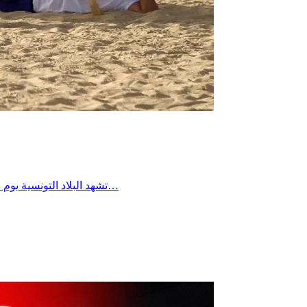
تشهد البلاد التونسية يوم الجمعة 24 جويلية 2026 بداية انفراج تدريجي في موجة الحر الشديدة التي مرت بها البلاد. وفقاً لبيانات المعهد الوطني للرصد الجوي، تصل رياح…