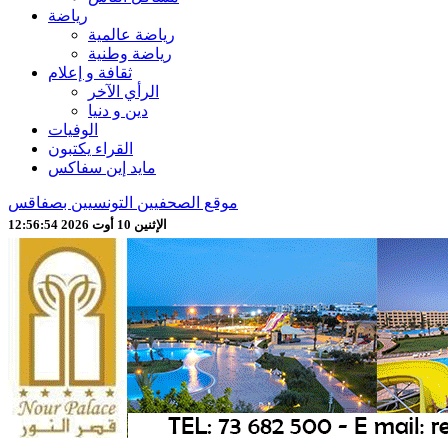
رياضة
رياضة عالمية
رياضة وطنية
ثقافة و إعلام
الرأي الآخر
دين و دنيا
الوفيات
القراء يكتبون
مايد إين سفاكس
موقع الصحفيين التونسيين بصفاقس
الإثنين 10 أوت 2026 12:56:56