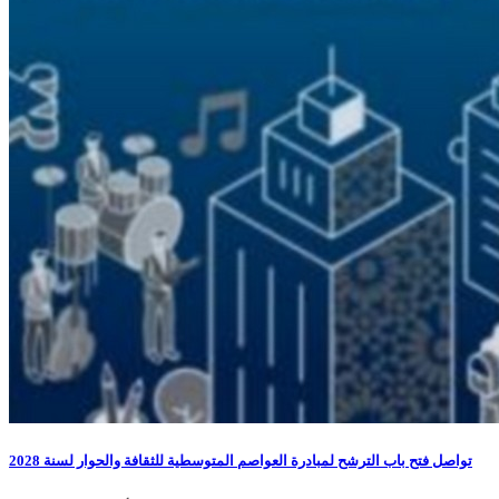
تواصل فتح باب الترشح لمبادرة العواصم المتوسطية للثقافة والحوار لسنة 2028