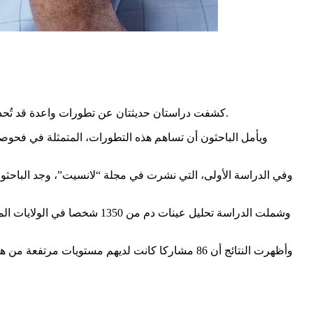
كشفت دراستان حديثتان عن تطورات واعدة قد تُحدث تحولا كبيرا في طرق الكشف المبكر عن ألزهايمر، إذ بات من الممكن رصد التغيرات المرتبطة بالمرض قبل ظهور أعراضه بسنوات طويلة.
ويأمل الباحثون أن تساهم هذه التطورات، المتمثلة في فحو
وفي الدراسة الأولى، التي نشرت في مجلة “لانسيت”، وجد الباحث
وأظهرت النتائج أن 86 مشاركا كانت لديهم مستويا