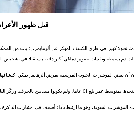
قبل ظهور الأعرا
صات دم بسيطة وتقنيات تصوير دماغي أكثر دقة، مستقبلا في تشخيص ا
ون أن بعض المؤشرات الحيوية المرتبطة بمرض ألزهايمر يمكن اكتشاف
وشملت الدراسة تحليل عينات دم من 1350 شخصا في الولايات المتحدة، بمتوسط عم
ت مرتفعة من هذه المؤشرات الحيوية، وهو ما ارتبط بأداء أضعف في اختبارات ال