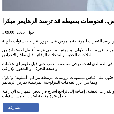
ض.. فحوصات بسيطة قد ترصد الزهايمر مبكرا
1 جوان 2026، 09:00
لمرض في مراحله الأولى، ما يمنح المرضى فرصا أفضل للاستفادة من
العلاجات الحديثة والتدخلات الوقائية قبل تفاقم الأعراض.
ها في الدم لدى أشخاص في منتصف العمر، حتى قبل ظهور أي علامات
واضحة للخرف أو التدهور الإدراكي.
ر بلغ 61 عاما، ولم يكونوا مصابين بالخرف. وركّز الباحثون على قياس مستويات بروتينات مرتبطة بتراكم “أميلويد” و”تاو”،
وهما من أبرز العلامات البيولوجية المرتبطة بمرض ألزهايمر.
ذاكرة والقدرات الذهنية، إضافة إلى تراجع أسرع في بعض المهارات الإدراكية
خلال فترة متابعة امتدت لخمس سنوات.
مشاركة