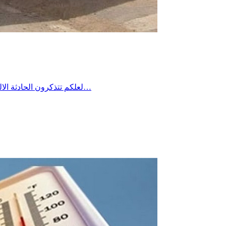
لعلكم تتذكرون الحادثة الاليمة التي جدت منذ مدة في معتمدية منزل شاكر من ولاية صفاقس حين غرق شاب في فستقية ماء وخيّم الحُزن آنذاك على المنطقة وطالب…