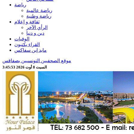
رياضة
رياضة عالمية
رياضة وطنية
ثقافة و إعلام
الرأي الآخر
دين و دنيا
الوفيات
القراء يكتبون
مايد إين سفاكس
موقع الصحفيين التونسيين بصفاقس
السبت 8 أوت 2026 3:45:55