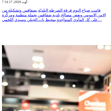
7 أوت 2026، 14:17
قامت صباح اليوم فرقة الشرطة البلديّة بصفاقس وتشكيلة من
الامن الامومي وبعض مصالح بلدية صفاقس بحملة منظمة ومركّزة
على كل المآوي المتواجدة بمحيط باب الجبلي وسيدي اللخمي…