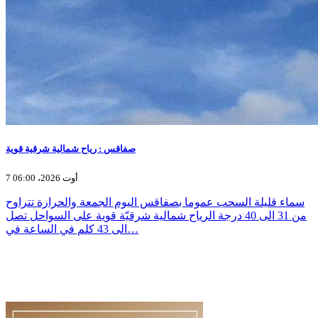
صفاقس : رياح شمالية شرقية قوية
7 أوت 2026، 06:00
سماء قليلة السحب عموما بصفاقس اليوم الجمعة والحرارة تتراوح
من 31 الى 40 درجة الرياح شمالية شرقيّة قوية على السواحل تصل
الى 43 كلم في الساعة في…