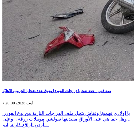
صفاقس : عدد ضحايا دراجات الفورزا يفوق عدد ضحايا الحروب الاهليّة
7 أوت 2026، 20:00
يا اولادي فهمونا وقتاش يتحل ملف الدراجات النارية من نوع الفورزا
.. وهل حقا هي على الأوراق مقيدينها تقولشي موبيلات زرقة .. وعلى
أرض الواقع كارثة بأتم…