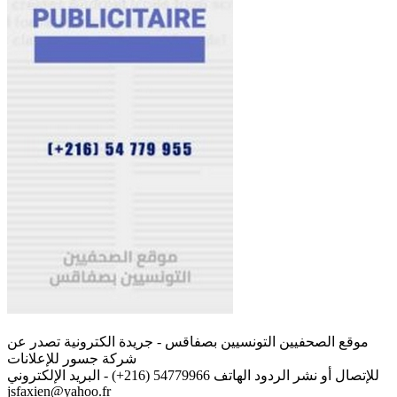
موقع الصحفيين التونسيين بصفاقس - جريدة الكترونية تصدر عن
شركة جسور للإعلانات
للإتصال أو نشر الردود الهاتف 54779966 (216+) - البريد الإلكتروني
jsfaxien@yahoo.fr