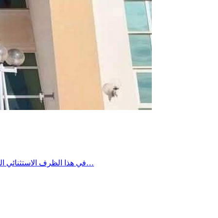
في هذا الظرف الاستثنائي الناجم عن ذروة استهلاك الكهرباء ومع انقطاع التيار الكهربائي عن عدد من عمادات بئر علي بن خليفة، تعلم إدارة المستشفى الجهوي ببئر علي…