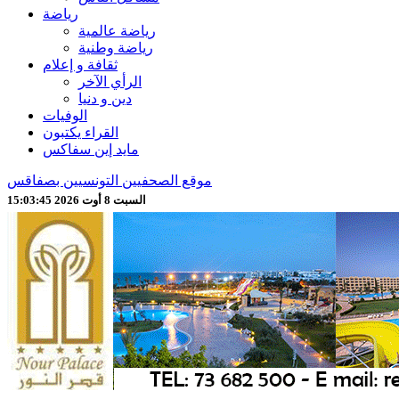
رياضة
رياضة عالمية
رياضة وطنية
ثقافة و إعلام
الرأي الآخر
دين و دنيا
الوفيات
القراء يكتبون
مايد إين سفاكس
موقع الصحفيين التونسيين بصفاقس
السبت 8 أوت 2026 15:03:47