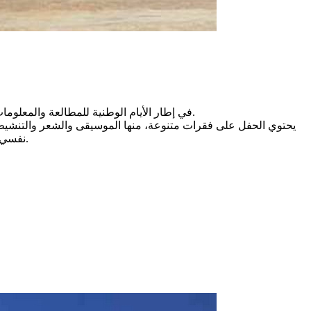
في إطار الأيام الوطنية للمطالعة والمعلومات تنظم المكتبة الجهوية بصفاقس حفل الصالون العائلي للكتاب تحت شعار: بيتنا يقرأ وذلك يوم السبت 3 ماي 2025 بالمسرح البلدي بصفاقس.
يحتوي الحفل على فقرات متنوعة، منها الموسيقى والشعر والتنشيط 
نفسي واجتماعي وأدبي لأهمية المكتبة المنزلية إضافة إلى مفاجأة خاصة بالجمهور الحاضر وتكريم للعائلات والداعمين للتضاهرة المتفردة والمميزة.