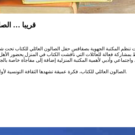
قريبا … الص
بمشاركة فعالة للعائلات التي ناقشت الكتاب في المنزل بحضور الأهل 
الصالون العائلي للكتاب، فكرة عميقة تشهدها الثقافة التونسية لأول مرة … نحن في شوق لاكتشافها على ركح المسرح البلدي بصفاقس.