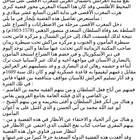
تقع مدينة العرائش بالشمال الغربي للمغرب الأقصى على ساحل
المحيط الأطلسي وقد كان هذا الميناء المغربي محور قضية كبرى
هزت المغرب الأقصى في بداية القرن السابع عشر ميلادي و
سأستعرض تفاصيل هذه القضية بإيجاز في ما يلي :
دخل المغرب الأقصى مرحلة من الاضطرابات و الصراع على
السلطة بعد وفاة السلطان السعدي منصور الذهبي (1578-1603م) و
نتيجة لذلك انقسمت البلاد إلى جزأين الشمال و مركزه فاس تحت
سيطرة المأمون و الجنوب و مركزه مراكش تحت سيطرة زيدان
صاحب المكتبة الزيدانية التي تحدثت عنها سابقا و التي توجد اليوم
في دير الأسكوريال و في خضم هذا الصراع استنجد المأمون
بالنصارى الأسبان في مواجهة أخيه و لذلك عبر لأسبانيا حيث ترك
أبناءه و حشمه رهائن لدى النصارى و وعد بتسليمهم ثغر العرائش
مقابل دعمهم ليقيموا به قاعدة عسكرية لهم و كان ذلك سنة 1609م
و قد أثار تسليم العرائش للأسبان مواقف متناقضة بين فقهاء فاس
في تلك الفترة :
– فمنهم من أباح فعل السلطان و من بينهم الفقيه محمد بن القاسم
بن القاضي و الذي قتلته العامة بجامع القرويين بفاس
– و هناك من أنكر فعل السلطان و أفتى بتحريمه و من بينهم الشيخ
أبو عبد الله محمد بن أبي الحسن و الذي أغتيل على يد أعوان
المأمون
– و هناك من آثر الحياد و الاختفاء عن الأنظار في هذه القضية و من
بينهم المقري صاحب كتاب نفح الطيب الذي اختفى عن الأنظار في
انتظار صدور فتاوي حول هذه القضية
وقد أفقدت هذه القضية الدولة السعدية جزءا كبيرا من شرعيتها و