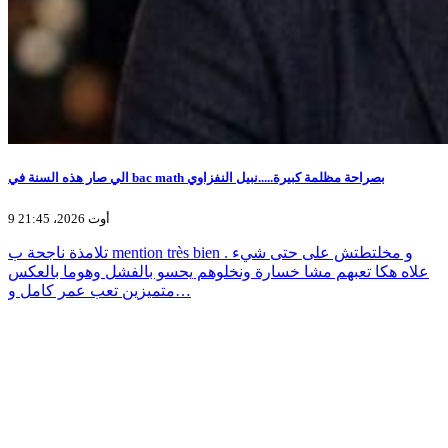
الي صار هذه السنة في bac math بصراحة مظلمة كبيرة.....نبيل النفزاوي
9 أوت 2026، 21:45
تلامذة ناجحة ب mention très bien و مخلتطتش على حتى شيء .
علاه هكا تعبهم مشا خسارة ونخلوهم يحسو بالفشل وهوما بالعكس
متميزين تعب عمر كامل و…