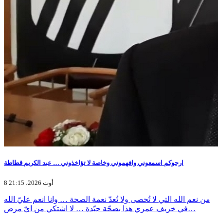
ارجوكم اسمعوني وافهموني وخاصة لا تؤاخذوني … عبد الكريم قطاطة
8 أوت 2026، 21:15
من نعم الله التي لا تُحصى ولا تُعدّ نعمة الصحة … وانا انعم عليّ الله
في خريف عمري هذا بصحّة جيّدة … لا اشتكي من ايّ مرض…