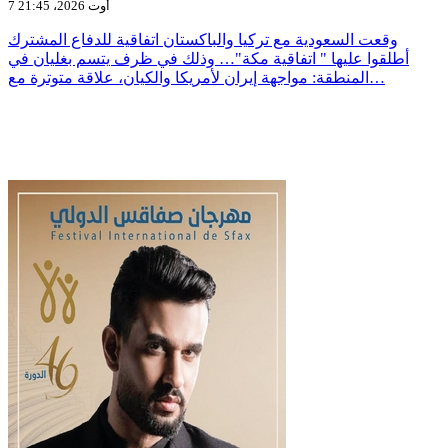
7 أوت 2026، 21:45
وقعت السعودية مع تركيا والباكستان اتفاقية للدفاع المشترك
أطلقوا عليها " اتفاقية مكة"… وذلك في ظرف يتسم بغليان في
المنطقة: مواجهة إيران لأمريكا والكيان، علاقة متوترة مع…