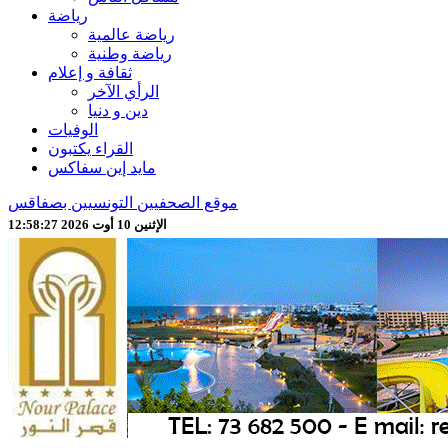
رياضة
رياضة عالمية
رياضة وطنية
ثقافة و إعلام
الرأي الآخر
دين و دنيا
الوفيات
القراء يكتبون
مايد إين سفاكس
موقع الصحفيين التونسيين بصفاقس
الإثنين 10 أوت 2026 12:58:29