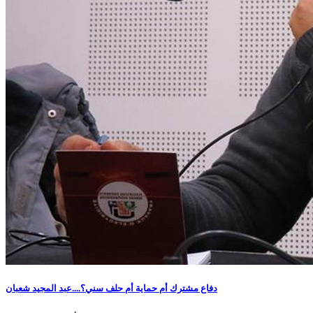
دفاع مشترك أم حماية أم حلف سني؟....عبد المجيد شعبان