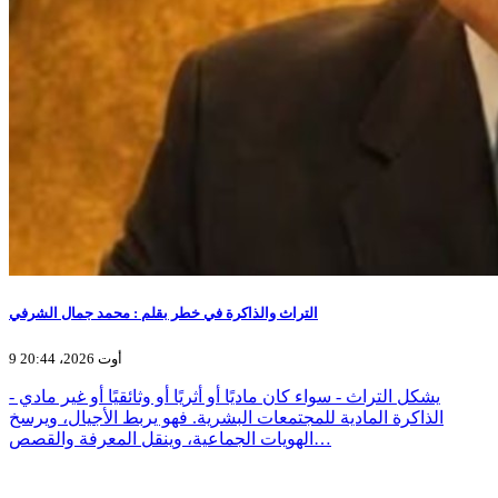
التراث والذاكرة في خطر بقلم : محمد جمال الشرفي
9 أوت 2026، 20:44
يشكل التراث - سواء كان ماديًا أو أثريًا أو وثائقيًا أو غير مادي -
الذاكرة المادية للمجتمعات البشرية. فهو يربط الأجيال، ويرسخ
الهويات الجماعية، وينقل المعرفة والقصص…