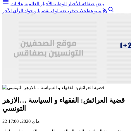
menu
نبض صفاقس
الأخبار الوطنية
الأخبار العالمية
إعلانات
متنوعة
اعلانات+
رياضة
الوفيات
قضايا و حوادث
الرأي الآخر
قضية العرائش: الفقهاء و السياسة …الازهر
التونسي
22 ماي 2020، 17:00