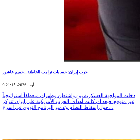
حرب إيران: حسابات ترامب الخاطئة....حميم عاشور
9 أوت 2026، 21:15
دخلت المواجهة العسكرية بين واشنطن وطهران منعطفاً استراتيجياً
غير متوقع. فبعد أن كانت أهداف الحرب الأمريكية على إيران تتركز
حول إسقاط النظام وتدمير البرنامج النووي في أسرع…