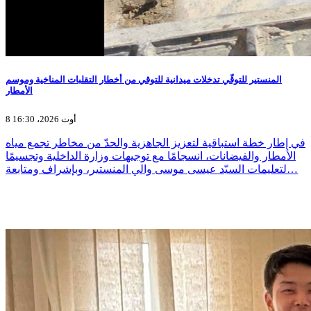
المنستير للتوقّي تدخلات ميدانية للتوقي من أخطار التقلبات المناخية وموسم
الأمطار
8 أوت 2026، 16:30
في إطار خطة استباقية لتعزيز الجاهزية والحدّ من مخاطر تجمع مياه
الأمطار والفيضانات، انسجامًا مع توجيهات وزارة الداخلية وتجسيمًا
لتعليمات السيّد عيسى موسى والي المنستير، وبإشراف ومتابعة…