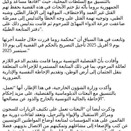
بالتنسيق مع السلطات المحلية، حيث “أفادها مساعد وكيل
الجمهورية بروما بأنّه تمّ ختم الأبحاث في هذه القضية بحفظ تهم
القتل غير العمد والاختطاف، الموجّهة إلى الإطار الطبّي وشبه
الطبي، وتوجيه تهمة القتل على وجه الخطأ والتدليس إلى ممرضّة
ضاعفت جرعة الدواء المهدّئ للمرحوم ثم قامت بتدليس ذلك على
دفتر المتابعة الطبيّة”.
وتابعت في هذا السياق أن “محكمة روما قررت خلال جلسة أجرتها
يوم 9 أفريل 2025 تأجيل التصريح بالحكم في القضية إلى يوم 10
سبتمبر 2025.”
وأفادت بأنّ القنصلية التونسية بروما قامت بتقديم الدعم اللازم
لعائلة المرحوم، بما في ذلك المتابعة المستمرة للإجراءات المتعلقة
بنقل الجثمان إلى أرض الوطن، وتقديم الإحاطة النفسية والإدارية
الضرورية.
وأكدت وزارة الشؤون الخارجية، في هذا الإطار، أنها “تعمل،
بالتنسيق مع البعثات الدبلوماسية والقنصلية، على مزيد إحكام
الإحاطة بالجالية التونسية بالخارج والذود عن مصالحها”.
وذكرت أيضا أن “البعثات تعمل على تكثيف الزيارات للسجون
ومراكز الاستقبال والإيواء والترحيل، وتعقد لقاءات دورية مع
القائمين على هذه المؤسسات لمتابعة أوضاع المواطنين التونسيين
عن كثب والإصغاء إلى مشاغلهم وتمكينهم من الاتصال بذويهم، فضلا