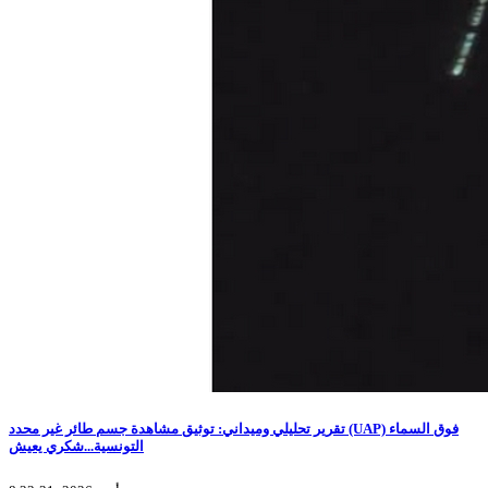
تقرير تحليلي وميداني: توثيق مشاهدة جسم طائر غير محدد (UAP) فوق السماء
التونسية...شكري يعيش