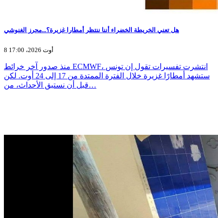
هل تعني الخريطة الخضراء أننا ننتظر أمطارا غزيرة؟...محرز الغنوشي
8 أوت 2026، 17:00
منذ صدور آخر خرائط ECMWF، انتشرت تفسيرات تقول إن تونس
ستشهد أمطارًا غزيرة خلال الفترة الممتدة من 17 إلى 24 أوت. لكن
قبل أن نستبق الأحداث، من…