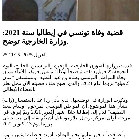
قضية وفاة تونسي في إيطاليا سنة 2021:
وزارة الخارجية توضح.
25 افريل 2025، 11:15
قدمت وزارة الشؤون الخارجية والهجرة والتونسيين بالخارج، اليوم
الجمعة 25أفريل 2025، توضيحا لوكالة تونس إفريقيا للأنباء بشأن
وفاة المواطن التونسي وسام بن عبد اللطيف بمستشفى “سان
كاميلو” بروما عام 2021، والذي أصبح ملف قضيته الآن محل نظر
القضاء الإيطالي.
وذكرت الوزارة في توضيحها، الذي يأتي ردا على استفسار (وات)
بشأن هذا الموضوع، أن المواطن التونسي المرحوم “وسام بنعبد
اللطيف” قدم إلى إيطاليا خلال شهر أكتوبر 2021 وتمّ إيواؤه في
مرحلة أولى بمركز ترحيل ببلارمو، قبل أن يتّم نقله إلى مستشفى
بِروما يوم 13 أكتوبر 2021.
وأضافت أنه فور علمها بخبر الوفاة، بادرت قنصلية تونس بروما