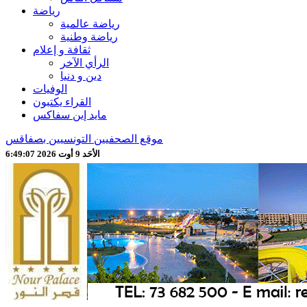
رياضة
رياضة عالمية
رياضة وطنية
ثقافة و إعلام
الرأي الآخر
دين و دنيا
الوفيات
القراء يكتبون
مايد إين سفاكس
موقع الصحفيين التونسيين بصفاقس
الأحَد 9 أوت 2026 6:49:08