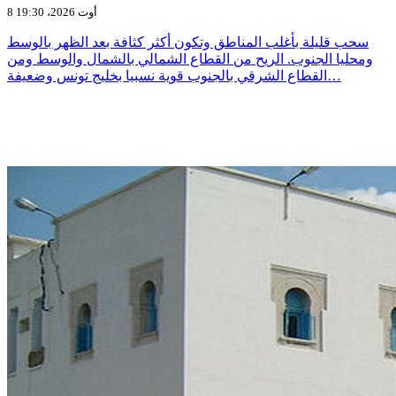
8 أوت 2026، 19:30
سحب قليلة بأغلب المناطق وتكون أكثر كثافة بعد الظهر بالوسط
ومحليا الجنوب. الريح من القطاع الشمالي بالشمال والوسط ومن
القطاع الشرقي بالجنوب قوية نسبيا بخليج تونس وضعيفة…