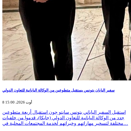
سفير اليابان بتونس يستقبل متطوعين من الوكالة اليابانية للتعاون الدولي
8 أوت 2026، 15:00
استقبل السفير الياباني بتونس سايتو جون استقبال أربعة متطوعين
جدد من الوكالة اليابانية للتعاون الدولي (جايكا)، قدموا من خلفيات
مختلفة لتسخير مهاراتهم وخبراتهم لخدمة المجتمعات المحلية في…