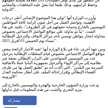
عن التحقّق من مدى توفر الضمانات ذات العلاقة بحماية حقوقهم
وحفظ كرامتهم، وذلك طبقا لما تنصّ عليه المعاهدات والمعايير
الدولية”.
وأبرزت الوزارة أنها “تولي هذا الموضوع الإنساني أعلى درجات
الأهمية، وتواصل العمل من أجل صون كرامة كافة المواطنين
التونسيين بالخارج وحماية حقوقهم في كل الظروف”، نافية، في هذا
الصدد، “ما تم تداوله على مواقع التواصل الاجتماعي بخصوص
محاولة انتحار مواطن تونسي بأحد مراكز الايقاف والترحيل الإيطالية
مساء يوم الخميس 03 أفريل 2025”.
ومن جهة أخرى، جاء في بلاغ الوزارة أنها “تفند الأخبار الرائجة ببعض
مواقع التواصل الاجتماعي بخصوص قيام السلطات الإيطالية بترحيل
عدد من التونسيين المتواجدين على التراب الإيطالي بصفة غير
نظامية إلى مراكز الإيواء والترحيل بجمهورية ألبانيا عملا بالاتفاقية
المبرمة بين البلدين”، التي أكدت أنه تم “تعليق العمل بها من طرف
القضاء الإيطالي وإقرار إحالة الملف على أنظار محكمة العدل
الأوروبية”.
ودعت وزارة الشؤون الخارجية والهجرة والتونسيين بالخارج إلى
مزيد التحري والتثبت من هذه المعلومات قبل تداولها.
مشاركة