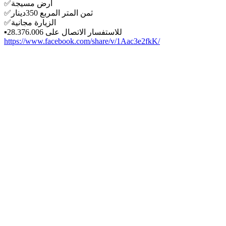
✅️أرض مسيجة
✅️ثمن المتر المربع 350دينار
✅️الزيارة مجانية
▪️للاستفسار الاتصال على 28.376.006
https://www.facebook.com/share/v/1Aac3e2fkK/