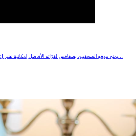
يمنح موقع الصحفيين بصفاقس لقرّائه الأفاضل إمكانية نشر إعلاناتهم (بيع، شراء، كراء) أو الإشهار لمحلاتهم ومنتوجاتهم في الصحيفة الإلكترونية ووضعها أيضا على صفحتنا بشبكة التواصل الاجتماعي (أكثر…