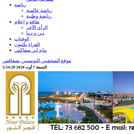
رياضة
رياضة عالمية
رياضة وطنية
ثقافة و إعلام
الرأي الآخر
دين و دنيا
الوفيات
القراء يكتبون
مايد إين سفاكس
موقع الصحفيين التونسيين بصفاقس
الجمعة 7 أوت 2026 3:54:30