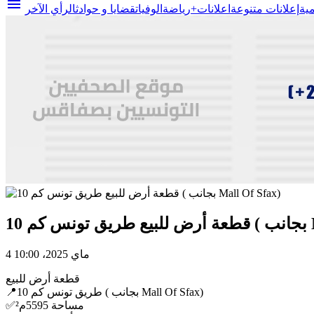
menu
مية
إعلانات متنوعة
اعلانات+
رياضة
الوفيات
قضايا و حوادث
الرأي الآخر
Ma)
4 ماي 2025، 10:00
قطعة أرض للبيع
📍طريق تونس كم 10 ( بجانب Mall Of Sfax)
✅️مساحة 5595م²