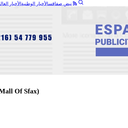
نبض صفاقس
الأخبار الوطنية
الأخبار العال
قطعة أرض للبيع طريق تونس كم 10 ( بجانب ll Of Sfax