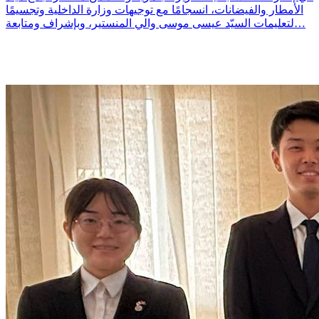
الأمطار والفيضانات، انسجامًا مع توجيهات وزارة الداخلية وتجسيمًا
لتعليمات السيّد عيسى موسى والي المنستير، وبإشراف ومتابعة…