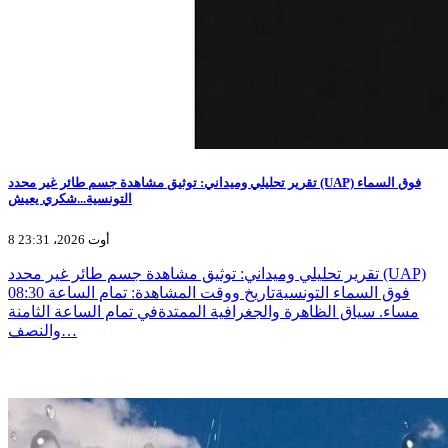
تقرير تحليلي وميداني: توثيق مشاهدة جسم طائر غير محدد (UAP) فوق السماء
التونسية...شكري يعيش
8 أوت 2026، 23:31
تقرير تحليلي وميداني: توثيق مشاهدة جسم طائر غير محدد (UAP)
فوق السماء التونسيةتاريخ ووقت المشاهدة: تمام الساعة 08:30
مساء. سياق الظاهرة والجغرافية الممتدةفي تمام الساعة الثامنة
والنصف…