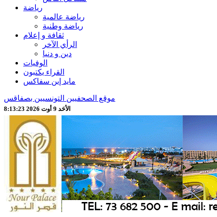
رياضة
رياضة عالمية
رياضة وطنية
ثقافة و إعلام
الرأي الآخر
دين و دنيا
الوفيات
القراء يكتبون
مايد إين سفاكس
موقع الصحفيين التونسيين بصفاقس
الأحَد 9 أوت 2026 8:13:26