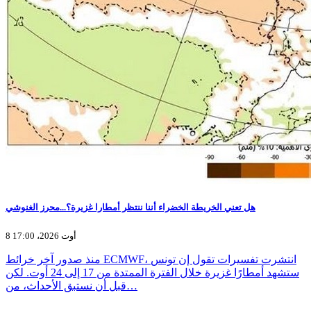
هل تعني الخريطة الخضراء أننا ننتظر أمطارا غزيرة؟...محرز الغنوشي
8 أوت 2026، 17:00
منذ صدور آخر خرائط ECMWF، انتشرت تفسيرات تقول إن تونس
ستشهد أمطارًا غزيرة خلال الفترة الممتدة من 17 إلى 24 أوت. لكن
قبل أن نستبق الأحداث، من…