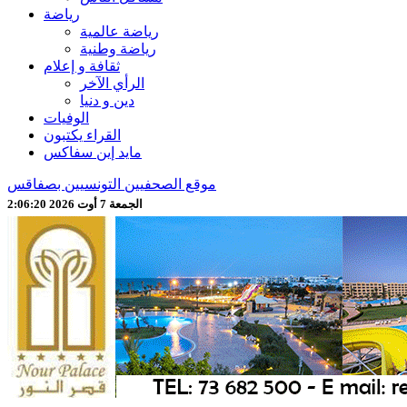
رياضة
رياضة عالمية
رياضة وطنية
ثقافة و إعلام
الرأي الآخر
دين و دنيا
الوفيات
القراء يكتبون
مايد إين سفاكس
موقع الصحفيين التونسيين بصفاقس
الجمعة 7 أوت 2026 2:06:22