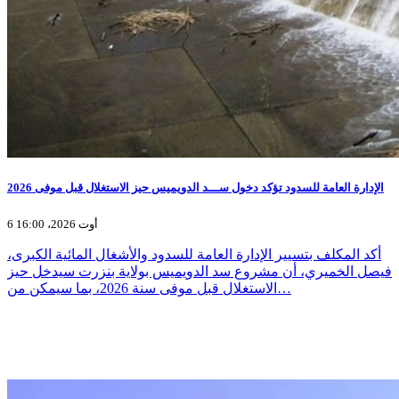
الإدارة العامة للسدود تؤكد دخول ســـد الدويميس حيز الاستغلال قبل موفى 2026
6 أوت 2026، 16:00
أكد المكلف بتسيير الإدارة العامة للسدود والأشغال المائية الكبرى،
فيصل الخميري، أن مشروع سد الدويميس بولاية بنزرت سيدخل حيز
الاستغلال قبل موفى سنة 2026، بما سيمكن من…