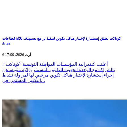
كوناكت تطلق إستشارة لإختيار هياكل تكوين لتنفيذ برامج تستهدف ثلاثة قطاعات
مهنية
6 أوت 2026، 17:00
أعلنت كنفدرالية المؤسسات المواطنة التونسية "كوناكت"،
بالشراكة مع الوحدة الجهوية للتكوين المستمر بولاية منوبة، عن
إجراء إستشارة لإختيار هياكل تكوين مرخص لها لمزاولة نشاط
التكوين المستمر، في…