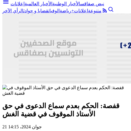
menu
نبض صفاقس
الأخبار الوطنية
الأخبار العالمية
إعلانات
متنوعة
اعلانات+
رياضة
الوفيات
قضايا و حوادث
الرأي الآخر
قفصة: الحكم بعدم سماع الدعوى في حق
الأستاذ الموقوف في قضية الغش
21 جوان 2024، 14:15