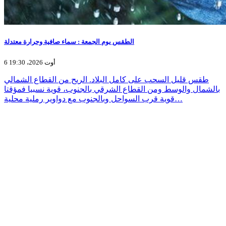
الطقس يوم الجمعة : سماء صافية وحرارة معتدلة
6 أوت 2026، 19:30
طقس قليل السحب على كامل البلاد. الريح من القطاع الشمالي
بالشمال والوسط ومن القطاع الشرقي بالجنوب، قوية نسبيا فمؤقتا
قوية قرب السواحل وبالجنوب مع دواوير رملية محلية…