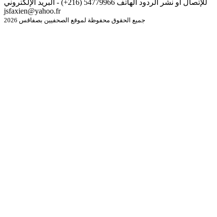
للإتصال أو نشر الردود الهاتف 54779966 (216+) - البريد الإلكتروني
jsfaxien@yahoo.fr
جميع الحقوق محفوظة لموقع الصحفيين بصفاقس 2026