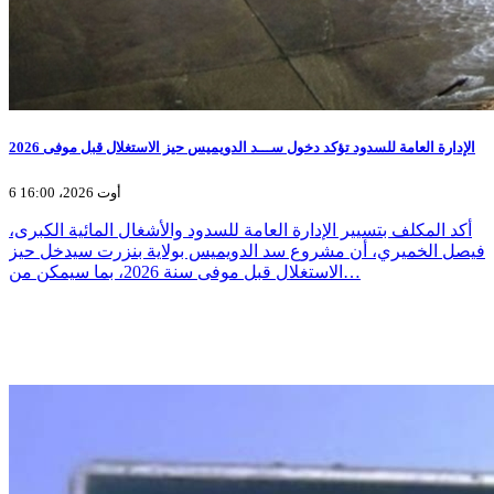
الإدارة العامة للسدود تؤكد دخول ســـد الدويميس حيز الاستغلال قبل موفى 2026
6 أوت 2026، 16:00
أكد المكلف بتسيير الإدارة العامة للسدود والأشغال المائية الكبرى،
فيصل الخميري، أن مشروع سد الدويميس بولاية بنزرت سيدخل حيز
الاستغلال قبل موفى سنة 2026، بما سيمكن من…