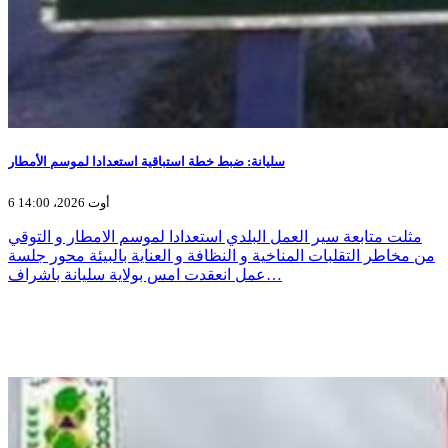
سليانة: ضبط خطة استباقية استعدادا لموسم الأمطار
6 أوت 2026، 14:00
مثلت متابعة سير العمل البلدي استعدادا لموسم الامطار و التوقي
من مخاطر التقلبات المناخية و النظافة و العناية بالبيئة محور جلسة
عمل انعقدت امس بولاية سليانة باشراف…