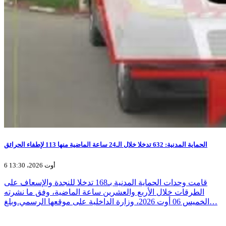
الحماية المدنية: 632 تدخلا خلال الـ24 ساعة الماضية منها 113 لإطفاء الحرائق
6 أوت 2026، 13:30
قامت وحدات الحماية المدنية بـ168 تدخلا للنجدة والإسعاف على
الطرقات خلال الأربع والعشرين ساعة الماضية، وفق ما نشرته
الخميس 06 أوت 2026، وزارة الداخلية على موقعها الرسمي.وبلغ…