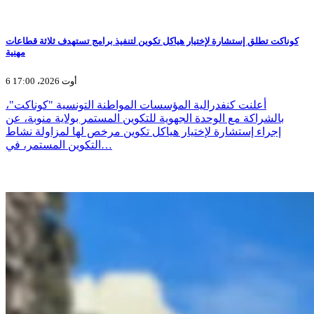
كوناكت تطلق إستشارة لإختيار هياكل تكوين لتنفيذ برامج تستهدف ثلاثة قطاعات
مهنية
6 أوت 2026، 17:00
أعلنت كنفدرالية المؤسسات المواطنة التونسية "كوناكت"،
بالشراكة مع الوحدة الجهوية للتكوين المستمر بولاية منوبة، عن
إجراء إستشارة لإختيار هياكل تكوين مرخص لها لمزاولة نشاط
التكوين المستمر، في…