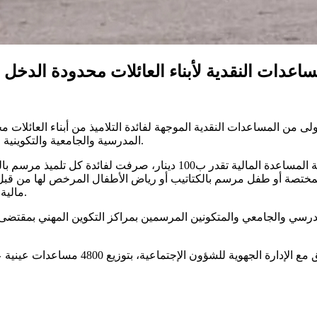
دات النقدية لأبناء العائلات محدودة الدخل بم
من المساعدات النقدية الموجهة لفائدة التلاميذ من أبناء العائلات محد
المدرسية والجامعية والتكوينية لسنة 2024-2025، وفق المديرة الجهوية للشؤون الإجتماعية نبوية نايلي.
واضافت نايلي في تصريح لصحفي وكالة تونس إفريقيا للأنباء، أن قيمة المساعدة
لمختصة أو طفل مرسم بالكتاتيب أو رياض الأطفال المرخص لها من قبل
مالية لفائدة الطلبة من أبناء العائلات محدودة الدخل بقيمة تقدر ب120دينارا.
درسي والجامعي والمتكونين المرسمين بمراكز التكوين المهني بمقتضى ات
وقامت مصالح الاتحاد التونسي للتضامن ال