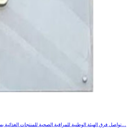
تواصل فرق الهيئة الوطنية للمراقبة الصحية للمنتجات الغذائية بسليانة تنفيد برنامج خصوصي للمراقبة الصحية خلال الصائفة ومع ارتفاع درجات يشمل المحلات المفتوحة للعموم وخاصة المطاعم محلات بيع…