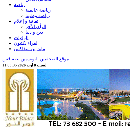
رياضة
رياضة عالمية
رياضة وطنية
ثقافة و إعلام
الرأي الآخر
دين و دنيا
الوفيات
القراء يكتبون
مايد إين سفاكس
موقع الصحفيين التونسيين بصفاقس
السبت 8 أوت 2026 11:08:37