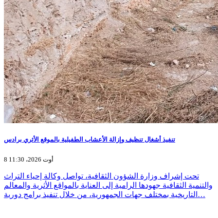
تنفيذ أشغال تنظيف وإزالة الأعشاب الطفيلية بالموقع الأثري برادس
8 أوت 2026، 11:30
تحت إشراف وزارة الشؤون الثقافية، تواصل وكالة إحياء التراث
والتنمية الثقافية جهودها الرامية إلى العناية بالمواقع الأثرية والمعالم
التاريخية بمختلف جهات الجمهورية، من خلال تنفيذ برامج دورية…