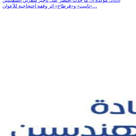
2026، مؤكدة أن ما حدث اقتصر على تأخير سفرتي السفينتين
«تانيت» و«قرطاج» إثر وقفة احتجاجية للأعوان…