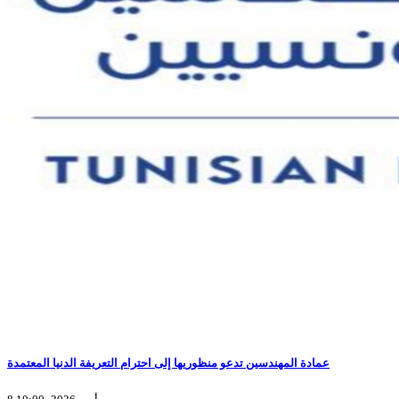
عمادة المهندسين تدعو منظوريها إلى احترام التعريفة الدنيا المعتمدة