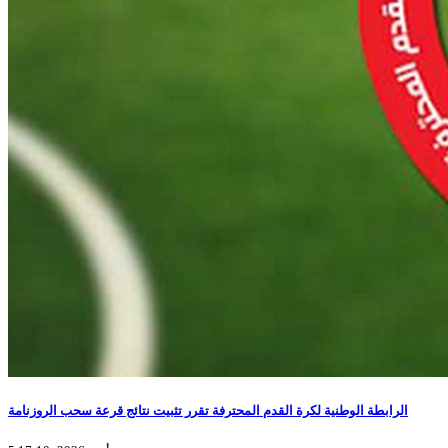
الرابطة الوطنية لكرة القدم المحترفة تقرر تثبيت نتائج قرعة سحب الروزنامة