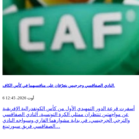
النادي الصفاقسي وجرجيس يتعرّفان على منافسيهما في كأس الكاف.
6 أوت 2026، 12:45
أسفرت قرعة الدور التمهيدي الأول من كأس الكونفدرالية الإفريقية
عن مواجهتين تنتظران ممثلي الكرة التونسية، النادي الصفاقسي
والترجي الجرجيسي، في بداية مشوارهما القاري.وسيواجه النادي
الصفاقسي فريق سبورتينغ…