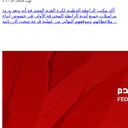
5 أوت 2026، 17:10
أكد مكتب الرابطة الوطنية لكرة القدم المحترفة أنه وبعد ورود
مراسلات جميع أندية الرابطة المحترفة الأولى في خصوص إبداء
ملاحظاتهم وموقفهم النهائي من عملية قرعة سحب الرزنامة…