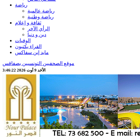
رياضة
رياضة عالمية
رياضة وطنية
ثقافة و إعلام
الرأي الآخر
دين و دنيا
الوفيات
القراء يكتبون
مايد إين سفاكس
موقع الصحفيين التونسيين بصفاقس
الأحَد 9 أوت 2026 3:46:24