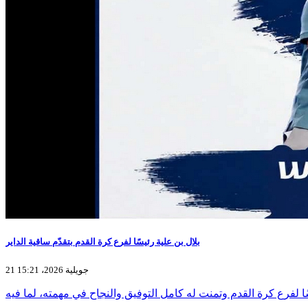
بلال بن علية رئيسًا لفرع كرة القدم بتقدّم ساقية الداير
21 جويلية 2026، 15:21