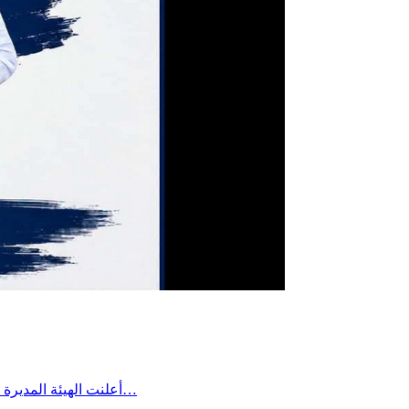
أعلنت الهيئة المديرة للتقدم الرياضي بساقية الداير مؤخرا عن تعيين السيد بلال بن علية رئيسًا لفرع كرة القدم وتمنت له كامل التوفيق والنجاح في مهمته، لما فيه…