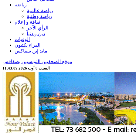
رياضة
رياضة عالمية
رياضة وطنية
ثقافة و إعلام
الرأي الآخر
دين و دنيا
الوفيات
القراء يكتبون
مايد إين سفاكس
موقع الصحفيين التونسيين بصفاقس
السبت 8 أوت 2026 11:43:11