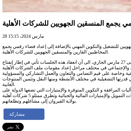
مي يجمع المنسقين الجهويين للشركات الأهلية
28 مارس 2024، 15:15
هويين للتشغيل والتكوين المهني بالإضافة إلى إعداد فضاء رقمي يجمع
المخاطبين القارين والمنسقين الجهويين للشركات الأهلية.
ولفت رياض شود، خلال اشرافه على سلسلة من جلسات العمل في إطار تنفيذ ملف الشركات الأهلية تواصلت أشغالها خلال الفترة من 25 إلى 27 مارس الجاري، الى أن انعقاد هذه الجلسات تأتي في إطار إنفتاح
ماعية وخاصة على قيم التضامن والتعاون والعمل التشاركي والمسؤولية
قدرتها التشغيلية في مختلف الأنشطة ومنها النقل وتثمين المنتوجات
الغابية.
ت المرافقة و التكوين المتوفرة والإمتيازات التي تضعها الدولة على
ذمة الشركات الأهلية. وتطرق المشاركون في هذه الجلسات الى مجالات الإنتفاع بآليات التكوين المستمر والتكوين التكميلي واطلعوا على آليات التمويل والإمتيازات المالية والجبائية وتطرق ممثلو 5 شركات أهلية
بولاية القيروان إلى مشاغلهم وتطلعاتهم.
مشاركة