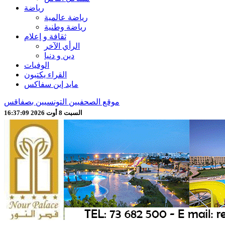
رياضة
رياضة عالمية
رياضة وطنية
ثقافة و إعلام
الرأي الآخر
دين و دنيا
الوفيات
القراء يكتبون
مايد إين سفاكس
موقع الصحفيين التونسيين بصفاقس
السبت 8 أوت 2026 16:37:11