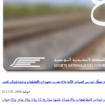
: تعطّل عدد من الحواجز الآلية جرّاء تخريب تجهيزات التّقاطعات ودعوة لتوخّي الحذر
22 جويلية 2026، 11:45