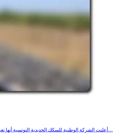
أعلنت الشركة الوطنية للسكك الحديدية التونسية أنها تعرضت إلى سرقات متكررة للأسلاك النحاسية وعمليات تخريب لتجهيزات حواجز التقاطعات والاعتداء عليها بتواريخ 12 و14 و18 ماي و05 جوان…