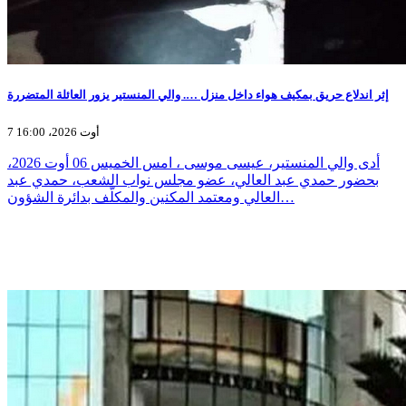
إثر اندلاع حريق بمكيف هواء داخل منزل …. والي المنستير يزور العائلة المتضررة
7 أوت 2026، 16:00
أدى والي المنستير، عيسى موسى ، امس الخميس 06 أوت 2026،
بحضور حمدي عبد العالي، عضو مجلس نواب الشعب، حمدي عبد
العالي ومعتمد المكنين والمكلّف بدائرة الشؤون…