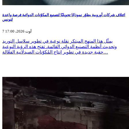
ائتلاف شركات أوروبية يطوّر نموذجًا تحويليًا لتصنيع المكوّنات الدوائية فرصة واعدة
لتونس
7 أوت 2026، 17:00
يمثّل هذا المنهج المبتكر نقلة نوعية في تطوير سلاسل التوريد
وتحديث أنظمة التصنيع الدوائي القائمة. تفتح هذه الرؤية النوعية
حقبة جديدة في تطوير إنتاج المُكوّنات الصيدلانية الفعّالة…