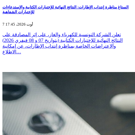
الستاغ مناظرة إنتداب الإطارات: النتائج النهائية للإختبارات الكتابية والإستدعاءات
للإختبارات الشفاهية
7 أوت 2026، 17:45
تعلن الشركة التونسية للكهرباء والغاز، على إثر المصادقة على
النتائج النهائية للإختبارات الكتابية (بتواريخ 07 و 08 فيفري 2026)
والإعتراضات الخاصة بمناظرة إنتداب الإطارات، عن إمكانية
الاطلاع…