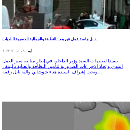
نابل جلسة عمل عن بعد : النظافة والجمالية الحضرية للبلديات .
7 أوت 2026، 15:30
تنفيذا لتعليمات السيد وزير الداخلية في إطار متابعة سير العمل
البلدي وإتخاذ الإجراءات الضرورية لتأمين النظافة والعناية بالبيئة ،
وتحت إشراف السيدة هناء شوشاني والية نابل رفقة…