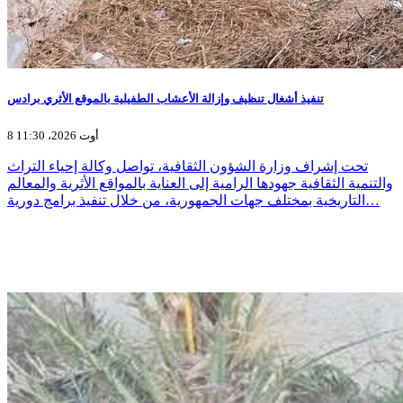
تنفيذ أشغال تنظيف وإزالة الأعشاب الطفيلية بالموقع الأثري برادس
8 أوت 2026، 11:30
تحت إشراف وزارة الشؤون الثقافية، تواصل وكالة إحياء التراث
والتنمية الثقافية جهودها الرامية إلى العناية بالمواقع الأثرية والمعالم
التاريخية بمختلف جهات الجمهورية، من خلال تنفيذ برامج دورية…