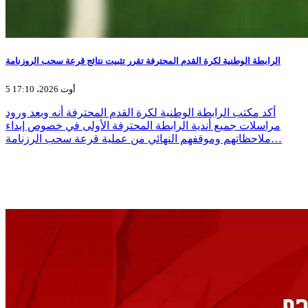
الرابطة الوطنية لكرة القدم المحترفة تقرر تثبيت نتائج قرعة سحب الروزنامة
5 أوت 2026، 17:10
أكد مكتب الرابطة الوطنية لكرة القدم المحترفة أنه وبعد ورود
مراسلات جميع أندية الرابطة المحترفة الأولى في خصوص إبداء
ملاحظاتهم وموقفهم النهائي من عملية قرعة سحب الرزنامة…