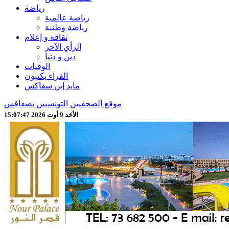
رياضة
رياضة عالمية
رياضة وطنية
ثقافة و إعلام
الرأي الآخر
دين و دنيا
الوفيات
القراء يكتبون
مايد إين سفاكس
موقع الصحفيين التونسيين بصفاقس
الأحَد 9 أوت 2026 15:07:49