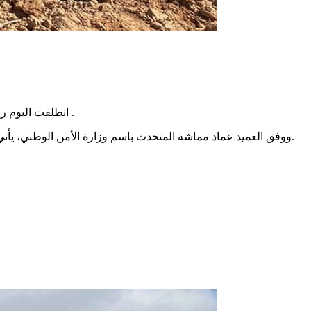
انطلقت اليوم رحلة عودة طوعية لـ80 مهاجرا غير نظامي كانوا موجودين في العامرة بصفاقس نحو بلدانهم الاصلية في كل من مالي وسيراليون وكوت ديفوار .
ووفق العميد عماد مماشة المتحدث باسم وزارة الأمن الوطني، يأتي ذلك في إطار مواصلة مجهودات الدولة في الحد من الهجرة غير النظامية وتنفيذا لبرنامج العودة الطوعية بالتعاون مع منظمة الهجرة الدولية.