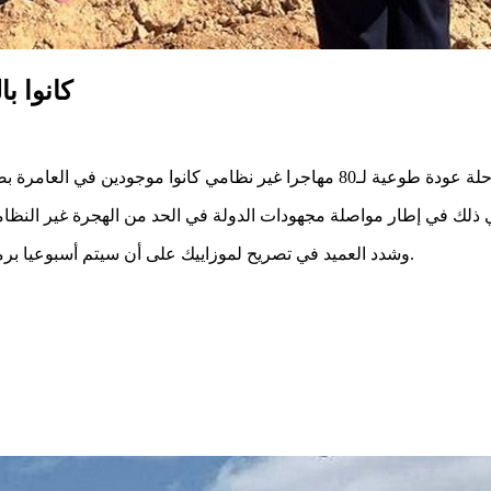
كانوا بالعا
وشدد العميد في تصريح لموزاييك على أن سيتم أسبوعيا برمجة رحلة طوعية لمهاجرين غير نظامين من تونس الى بلدانهم الاصلية.